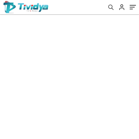
evden
eve
nakliyat