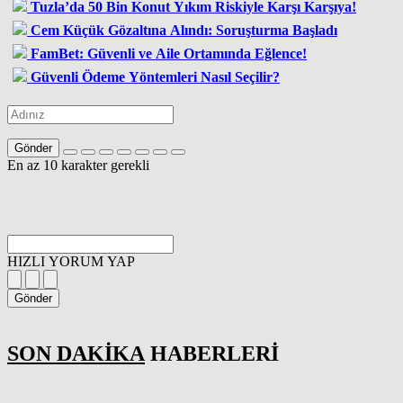
Tuzla’da 50 Bin Konut Yıkım Riskiyle Karşı Karşıya!
Cem Küçük Gözaltına Alındı: Soruşturma Başladı
FamBet: Güvenli ve Aile Ortamında Eğlence!
Güvenli Ödeme Yöntemleri Nasıl Seçilir?
Gönder
En az 10 karakter gerekli
HIZLI YORUM YAP
Gönder
SON DAKİKA
HABERLERİ