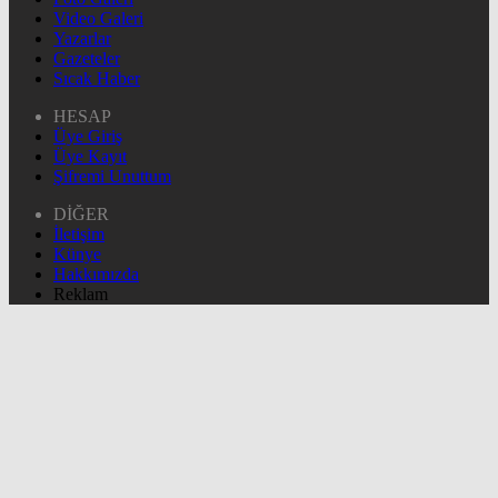
Video Galeri
Yazarlar
Gazeteler
Sıcak Haber
HESAP
Üye Giriş
Üye Kayıt
Şifremi Unuttum
DİĞER
İletişim
Künye
Hakkımızda
Reklam