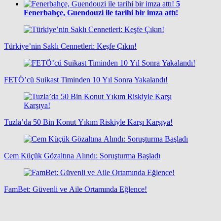
5
Fenerbahçe, Guendouzi ile tarihi bir imza attı!
Türkiye’nin Saklı Cennetleri: Keşfe Çıkın!
FETÖ’cü Suikast Timinden 10 Yıl Sonra Yakalandı!
Tuzla’da 50 Bin Konut Yıkım Riskiyle Karşı Karşıya!
Cem Küçük Gözaltına Alındı: Soruşturma Başladı
FamBet: Güvenli ve Aile Ortamında Eğlence!