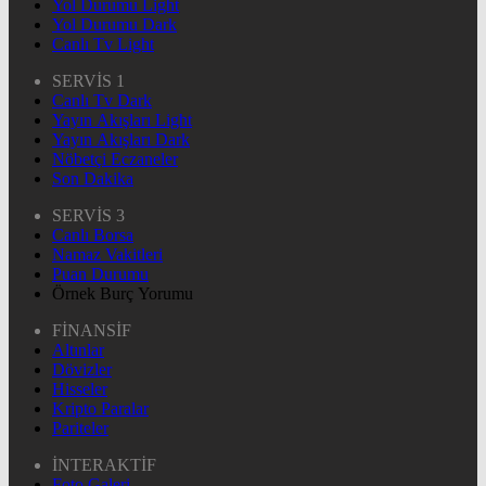
Yol Durumu Light
Yol Durumu Dark
Canlı Tv Light
SERVİS 1
Canlı Tv Dark
Yayın Akışları Light
Yayın Akışları Dark
Nöbetçi Eczaneler
Son Dakika
SERVİS 3
Canlı Borsa
Namaz Vakitleri
Puan Durumu
Örnek Burç Yorumu
FİNANSİF
Altınlar
Dövizler
Hisseler
Kripto Paralar
Pariteler
İNTERAKTİF
Foto Galeri