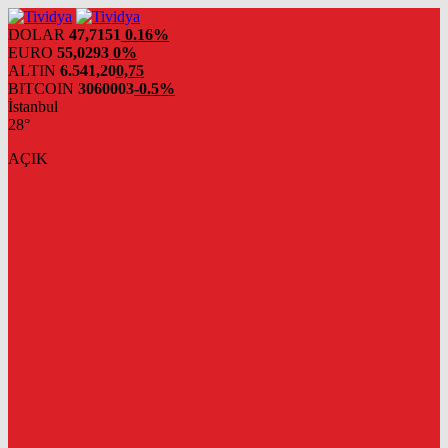
evden
eve
DOLAR
47,7151
0.16%
nakliyat
EURO
55,0293
0%
ALTIN
6.541,20
0,75
BITCOIN
3060003
-0.5%
İstanbul
28°
AÇIK