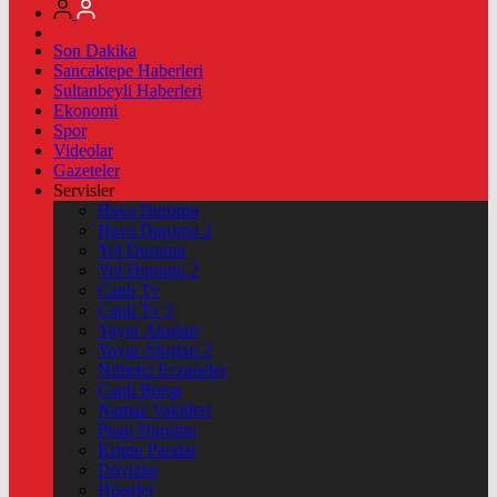
Son Dakika
Sancaktepe Haberleri
Sultanbeyli Haberleri
Ekonomi
Spor
Videolar
Gazeteler
Servisler
Hava Durumu
Hava Durumu 2
Yol Durumu
Yol Durumu 2
Canlı Tv
Canlı Tv 2
Yayın Akışları
Yayın Akışları 2
Nöbetçi Eczaneler
Canlı Borsa
Namaz Vakitleri
Puan Durumu
Kripto Paralar
Dövizler
Hisseler