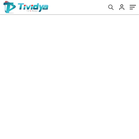
evden
eve
nakliyat