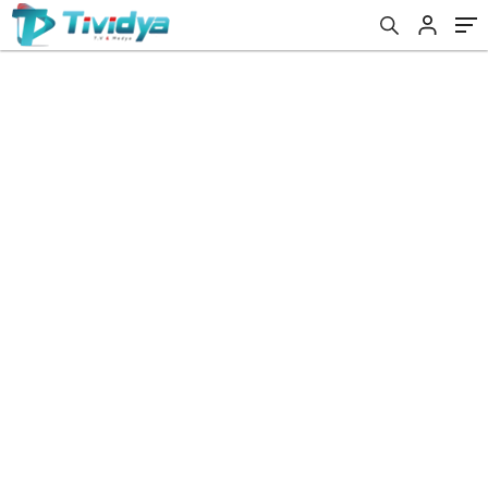
evden
eve
nakliyat