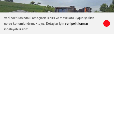
Veri politikasındaki amaçlarla sınırlı ve mevzuata uygun şekilde
çerez konumlandırmaktayız. Detaylar için
veri politikamızı
0
0
0
0
inceleyebilirsiniz.
Sancaktepe’de Hurda Kamyon
Devrildi, Trafik Kilitlendi!
Ekim 1, 2025 12:52
ABONE OL
News