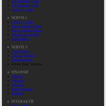
Yol Durumu Light
Yol Durumu Dark
Canlı Tv Light
SERVİS 1
Canlı Tv Dark
Yayın Akışları Light
Yayın Akışları Dark
Nöbetçi Eczaneler
Son Dakika
SERVİS 3
Canlı Borsa
Namaz Vakitleri
Puan Durumu
Örnek Burç Yorumu
FİNANSİF
Altınlar
Dövizler
Hisseler
Kripto Paralar
Pariteler
İNTERAKTİF
Foto Galeri