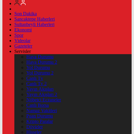
Son Dakika
Sancaktepe Haberleri
Sultanbeyli Haberleri
Ekonomi
Spor
Videolar
Gazeteler
Servisler
Hava Durumu
Hava Durumu 2
Yol Durumu
Yol Durumu 2
Canlı Tv
Canlı Tv 2
Yayın Akışları
Yayın Akışları 2
Nöbetçi Eczaneler
Canlı Borsa
Namaz Vakitleri
Puan Durumu
Kripto Paralar
Dövizler
Hisseler