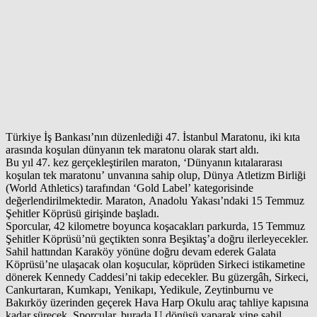
Türkiye İş Bankası’nın düzenlediği 47. İstanbul Maratonu, iki kıta
arasında koşulan dünyanın tek maratonu olarak start aldı.
Bu yıl 47. kez gerçekleştirilen maraton, ‘Dünyanın kıtalararası
koşulan tek maratonu’ unvanına sahip olup, Dünya Atletizm Birliği
(World Athletics) tarafından ‘Gold Label’ kategorisinde
değerlendirilmektedir. Maraton, Anadolu Yakası’ndaki 15 Temmuz
Şehitler Köprüsü girişinde başladı.
Sporcular, 42 kilometre boyunca koşacakları parkurda, 15 Temmuz
Şehitler Köprüsü’nü geçtikten sonra Beşiktaş’a doğru ilerleyecekler.
Sahil hattından Karaköy yönüne doğru devam ederek Galata
Köprüsü’ne ulaşacak olan koşucular, köprüden Sirkeci istikametine
dönerek Kennedy Caddesi’ni takip edecekler. Bu güzergâh, Sirkeci,
Cankurtaran, Kumkapı, Yenikapı, Yedikule, Zeytinburnu ve
Bakırköy üzerinden geçerek Hava Harp Okulu araç tahliye kapısına
kadar sürecek. Sporcular, burada U dönüşü yaparak yine sahil