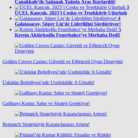
Çanakkale’de Sağanak Yağışta Araç Kurtarıldı!
3
ÜÇEL Kauçuk, 2025’i Coşku ve Teşekkürle Uğurladı
4
Galatasaray, Süper Lig’de Liderliğini Sürdürüyor!
5
Kerem Aktürkoğlu Fenerbahçe’ye Merhaba Dedi!
Golden Crown Casino: Güvenli ve Eğlenceli Oyun Deneyimi
Üsküdar Belediyesi’nde Usulsüzlük: 6 Gözaltı!
Gallinayı Kurtar: Sabır ve Strateji Gerekiyor!
Betmatch Stratejisiyle Kazançlarınızı Artırın!