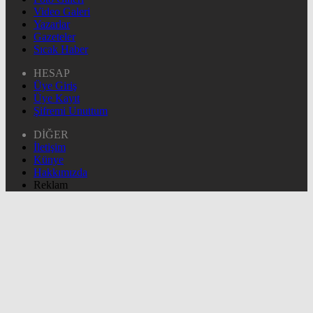
Video Galeri
Yazarlar
Gazeteler
Sıcak Haber
HESAP
Üye Giriş
Üye Kayıt
Şifremi Unuttum
DİĞER
İletişim
Künye
Hakkımızda
Reklam