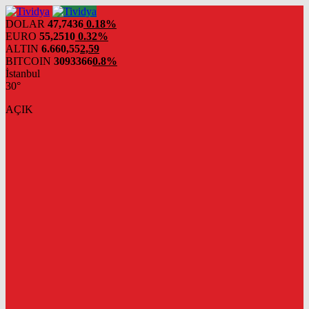
evden
eve
DOLAR
47,7436
0.18%
nakliyat
EURO
55,2510
0.32%
ALTIN
6.660,55
2,59
BITCOIN
3093366
0.8%
İstanbul
30°
AÇIK