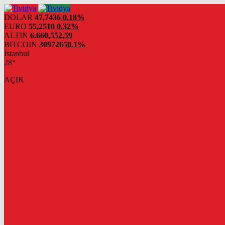
evden
eve
DOLAR
47,7436
0.18%
nakliyat
EURO
55,2510
0.32%
ALTIN
6.660,55
2,59
BITCOIN
3097265
0.1%
İstanbul
28°
AÇIK