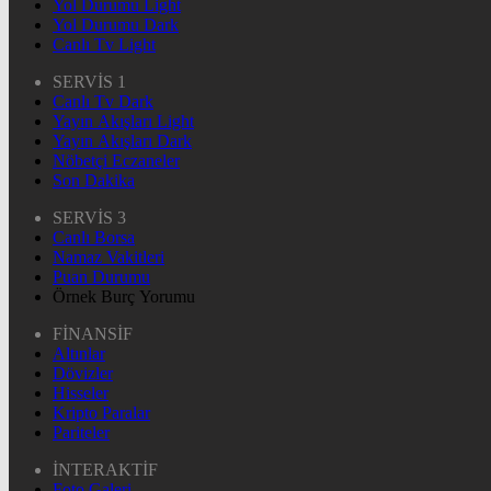
Yol Durumu Light
Yol Durumu Dark
Canlı Tv Light
SERVİS 1
Canlı Tv Dark
Yayın Akışları Light
Yayın Akışları Dark
Nöbetçi Eczaneler
Son Dakika
SERVİS 3
Canlı Borsa
Namaz Vakitleri
Puan Durumu
Örnek Burç Yorumu
FİNANSİF
Altınlar
Dövizler
Hisseler
Kripto Paralar
Pariteler
İNTERAKTİF
Foto Galeri