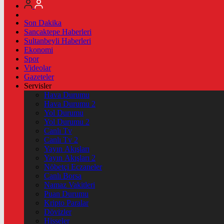
Son Dakika
Sancaktepe Haberleri
Sultanbeyli Haberleri
Ekonomi
Spor
Videolar
Gazeteler
Servisler
Hava Durumu
Hava Durumu 2
Yol Durumu
Yol Durumu 2
Canlı Tv
Canlı Tv 2
Yayın Akışları
Yayın Akışları 2
Nöbetçi Eczaneler
Canlı Borsa
Namaz Vakitleri
Puan Durumu
Kripto Paralar
Dövizler
Hisseler