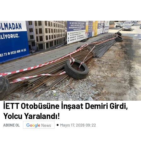
İETT Otobüsüne İnşaat Demiri Girdi,
Yolcu Yaralandı!
Mayıs 17, 2026 09:22
ABONE OL
News