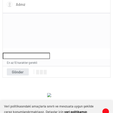
En az 10 karakter gerekli
Gönder
Veri politikasındaki amaçlarla sınırlı ve mevzuata uygun şekilde
çerez konumlandırmaktayız. Detaylar için
veri politikamızı
0
0