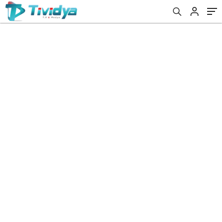
evden
eve
nakliyat