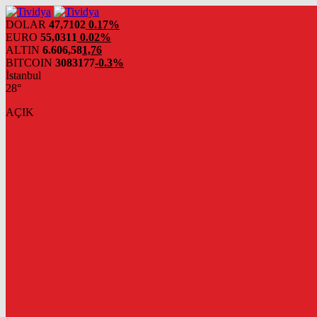
evden
eve
DOLAR
47,7102
0.17%
nakliyat
EURO
55,0311
0.02%
ALTIN
6.606,58
1,76
BITCOIN
3083177
-0.3%
İstanbul
28°
AÇIK