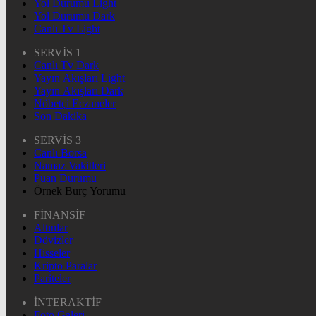
Yol Durumu Light
Yol Durumu Dark
Canlı Tv Light
SERVİS 1
Canlı Tv Dark
Yayın Akışları Light
Yayın Akışları Dark
Nöbetçi Eczaneler
Son Dakika
SERVİS 3
Canlı Borsa
Namaz Vakitleri
Puan Durumu
Örnek Burç Yorumu
FİNANSİF
Altınlar
Dövizler
Hisseler
Kripto Paralar
Pariteler
İNTERAKTİF
Foto Galeri