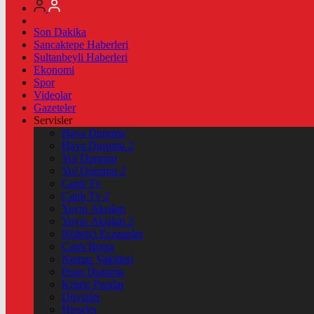
Son Dakika
Sancaktepe Haberleri
Sultanbeyli Haberleri
Ekonomi
Spor
Videolar
Gazeteler
Servisler
Hava Durumu
Hava Durumu 2
Yol Durumu
Yol Durumu 2
Canlı Tv
Canlı Tv 2
Yayın Akışları
Yayın Akışları 2
Nöbetçi Eczaneler
Canlı Borsa
Namaz Vakitleri
Puan Durumu
Kripto Paralar
Dövizler
Hisseler