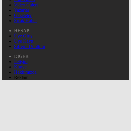
Video Galeri
Yazarlar
Gazeteler
Sıcak Haber
HESAP
Üye Giriş
Üye Kayıt
Şifremi Unuttum
DİĞER
İletişim
Künye
Hakkımızda
Reklam