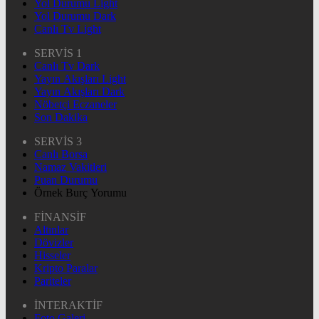
Yol Durumu Light
Yol Durumu Dark
Canlı Tv Light
SERVİS 1
Canlı Tv Dark
Yayın Akışları Light
Yayın Akışları Dark
Nöbetçi Eczaneler
Son Dakika
SERVİS 3
Canlı Borsa
Namaz Vakitleri
Puan Durumu
Örnek Burç Yorumu
FİNANSİF
Altınlar
Dövizler
Hisseler
Kripto Paralar
Pariteler
İNTERAKTİF
Foto Galeri