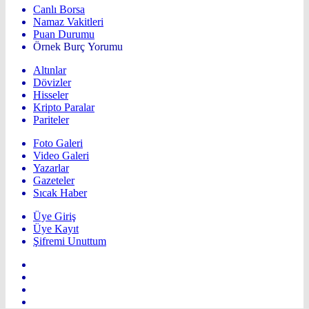
Canlı Borsa
Namaz Vakitleri
Puan Durumu
Örnek Burç Yorumu
Altınlar
Dövizler
Hisseler
Kripto Paralar
Pariteler
Foto Galeri
Video Galeri
Yazarlar
Gazeteler
Sıcak Haber
Üye Giriş
Üye Kayıt
Şifremi Unuttum