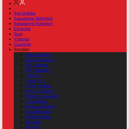
Son Dakika
Sancaktepe Haberleri
Sultanbeyli Haberleri
Ekonomi
Spor
Videolar
Gazeteler
Servisler
Hava Durumu
Hava Durumu 2
Yol Durumu
Yol Durumu 2
Canlı Tv
Canlı Tv 2
Yayın Akışları
Yayın Akışları 2
Nöbetçi Eczaneler
Canlı Borsa
Namaz Vakitleri
Puan Durumu
Kripto Paralar
Dövizler
Hisseler