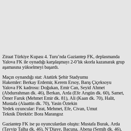
Ziraat Türkiye Kupası 4. Turu’nda Gaziantep FK, deplasmanda
Yalova FK ile oynadığı karşılaşmayı 2-0’lık skorla kazanarak grup
aşamasına yükselmeyi başardı.
Maçın oynandığı stat: Atatürk Şehir Stadyumu
Hakemler: Berkay Erdemir, Kerem Ersoy, Barış Çiçeksoyu
Yalova FK kadrosu: Doğukan, Emir Can, Seyid Ahmet
(Abdurrahman dk. 46), Berkan, Arda (Efe Arıgün dk. 60), Samet,
Ömer Faruk (Mehmet Emir dk. 81), Ali (Kaan dk. 70), Halit,
Mustafa (Alaattin dk. 70), Yasin Öztekin
Yedek oyuncular: Fırat, Mehmet, Efe, Civan, Umut
Teknik Direktör: Bora Marangoz
Gaziantep FK ise şu oyunculardan oluştu: Mustafa Burak, Arda
(Tayyip Talha dk. 46), N’Diaye, Bacuna, Abena (Semih dk. 46),