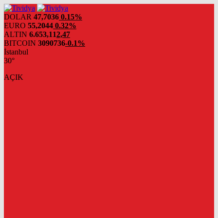
evden
eve
DOLAR
47,7036
0.15%
nakliyat
EURO
55,2044
0.32%
ALTIN
6.653,11
2,47
BITCOIN
3090736
-0.1%
İstanbul
30°
AÇIK