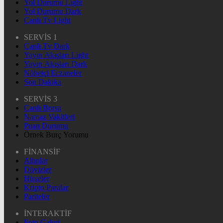
Yol Durumu Light
Yol Durumu Dark
Canlı Tv Light
SERVİS 1
Canlı Tv Dark
Yayın Akışları Light
Yayın Akışları Dark
Nöbetçi Eczaneler
Son Dakika
SERVİS 3
Canlı Borsa
Namaz Vakitleri
Puan Durumu
Örnek Burç Yorumu
FİNANSİF
Altınlar
Dövizler
Hisseler
Kripto Paralar
Pariteler
İNTERAKTİF
Foto Galeri