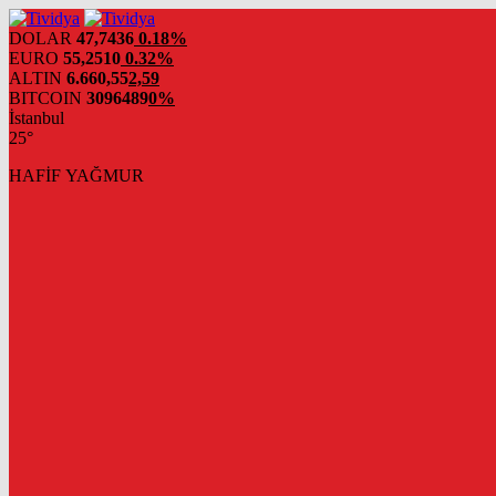
evden
eve
DOLAR
47,7436
0.18%
nakliyat
EURO
55,2510
0.32%
ALTIN
6.660,55
2,59
BITCOIN
3096489
0%
İstanbul
25°
HAFİF YAĞMUR