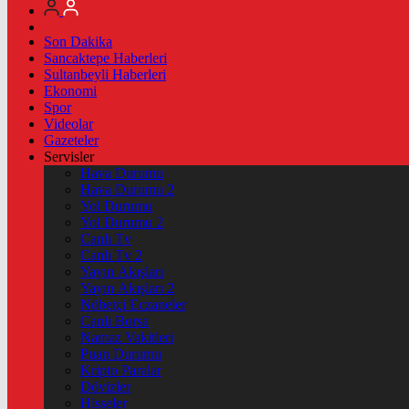
Son Dakika
Sancaktepe Haberleri
Sultanbeyli Haberleri
Ekonomi
Spor
Videolar
Gazeteler
Servisler
Hava Durumu
Hava Durumu 2
Yol Durumu
Yol Durumu 2
Canlı Tv
Canlı Tv 2
Yayın Akışları
Yayın Akışları 2
Nöbetçi Eczaneler
Canlı Borsa
Namaz Vakitleri
Puan Durumu
Kripto Paralar
Dövizler
Hisseler