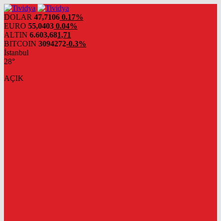
evden
eve
DOLAR
47,7106
0.17%
nakliyat
EURO
55,0403
0.04%
ALTIN
6.603,68
1,71
BITCOIN
3094272
-0.3%
İstanbul
28°
AÇIK