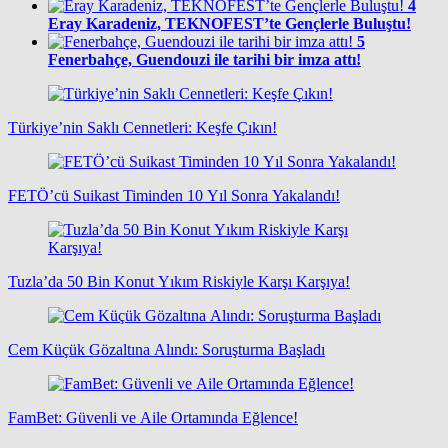
4
Eray Karadeniz, TEKNOFEST’te Gençlerle Buluştu!
5
Fenerbahçe, Guendouzi ile tarihi bir imza attı!
Türkiye’nin Saklı Cennetleri: Keşfe Çıkın!
FETÖ’cü Suikast Timinden 10 Yıl Sonra Yakalandı!
Tuzla’da 50 Bin Konut Yıkım Riskiyle Karşı Karşıya!
Cem Küçük Gözaltına Alındı: Soruşturma Başladı
FamBet: Güvenli ve Aile Ortamında Eğlence!