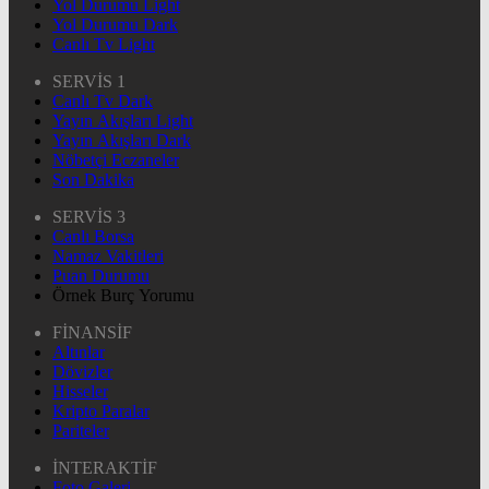
Yol Durumu Light
Yol Durumu Dark
Canlı Tv Light
SERVİS 1
Canlı Tv Dark
Yayın Akışları Light
Yayın Akışları Dark
Nöbetçi Eczaneler
Son Dakika
SERVİS 3
Canlı Borsa
Namaz Vakitleri
Puan Durumu
Örnek Burç Yorumu
FİNANSİF
Altınlar
Dövizler
Hisseler
Kripto Paralar
Pariteler
İNTERAKTİF
Foto Galeri