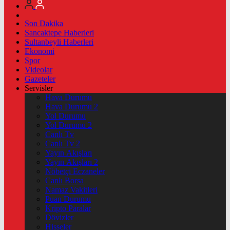
Son Dakika
Sancaktepe Haberleri
Sultanbeyli Haberleri
Ekonomi
Spor
Videolar
Gazeteler
Servisler
Hava Durumu
Hava Durumu 2
Yol Durumu
Yol Durumu 2
Canlı Tv
Canlı Tv 2
Yayın Akışları
Yayın Akışları 2
Nöbetçi Eczaneler
Canlı Borsa
Namaz Vakitleri
Puan Durumu
Kripto Paralar
Dövizler
Hisseler