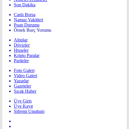
Son Dakika
Canlı Borsa
Namaz Vakitleri
Puan Durumu
Örnek Burç Yorumu
Altınlar
Dövizler
Hisseler
Kripto Paralar
Pariteler
Foto Galeri
Video Galeri
Yazarlar
Gazeteler
Sıcak Haber
Üye Giriş
Üye Kayıt
Şifremi Unuttum