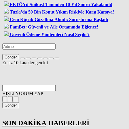
FETÖ’cü Suikast Timinden 10 Yıl Sonra Yakalandı!
Tuzla’da 50 Bin Konut Yıkım Riskiyle Karşı Karşıya!
Cem Küçük Gözaltına Alındı: Soruşturma Başladı
FamBet: Güvenli ve Aile Ortamında Eğlence!
Güvenli Ödeme Yöntemleri Nasıl Seçilir?
Gönder
En az 10 karakter gerekli
HIZLI YORUM YAP
Gönder
SON DAKİKA
HABERLERİ