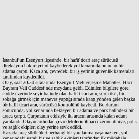
İstanbul’un Esenyurt ilçesinde, bir hafif ticari araç sürücüsü
direksiyon hakimiyetini kaybederek yol kenarında bulunan bir
adama çarptı. Kaza anı, çevredeki bir iş yerinin güvenlik kameraları
tarafından kaydedildi.
Olay, saat 20.30 sıralarında Esenyurt Mehterçeşme Mahallesi Hacı
Bayram Veli Caddesi’nde meydana geldi. Edinilen bilgilere göre,
cadde üzerinde seyir halinde olan hafif ticari araç sürücüsü, bir
sokağa girmek için manevra yaptığı sırada karşı yönden gelen başka
bir hafif ticari araç sürücüsü kontrolünü kaybetti. Bu durum
sonucunda, yol kenarında bekleyen bir adama ve park halindeki bir
araca çarptı. Çarpmanın etkisiyle iki aracın arasında kalan adam
yaralandı. Olayın ardından çevredekilerin ihbarı üzerine itfaiye, polis
ve sağlık ekipleri olay yerine sevk edildi.
Kazada araç sürücüleri herhangi bir yaralanma yaşamazken, yol
kenarındaki yaralı kişiye sağlık ekipleri tarafından ilk müdahale