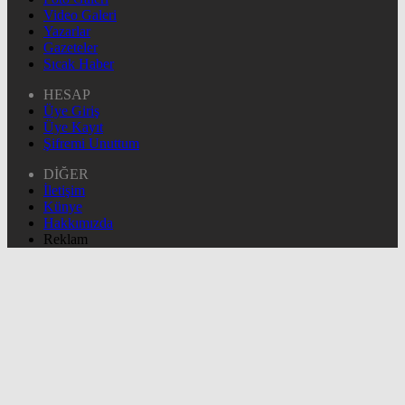
Video Galeri
Yazarlar
Gazeteler
Sıcak Haber
HESAP
Üye Giriş
Üye Kayıt
Şifremi Unuttum
DİĞER
İletişim
Künye
Hakkımızda
Reklam