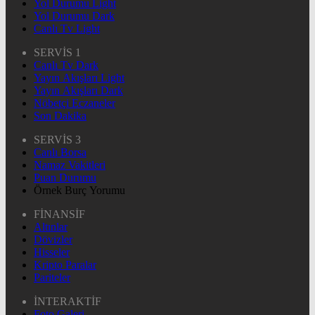
Yol Durumu Light
Yol Durumu Dark
Canlı Tv Light
SERVİS 1
Canlı Tv Dark
Yayın Akışları Light
Yayın Akışları Dark
Nöbetçi Eczaneler
Son Dakika
SERVİS 3
Canlı Borsa
Namaz Vakitleri
Puan Durumu
Örnek Burç Yorumu
FİNANSİF
Altınlar
Dövizler
Hisseler
Kripto Paralar
Pariteler
İNTERAKTİF
Foto Galeri