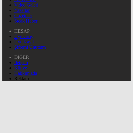
Video Galeri
Yazarlar
Gazeteler
Sıcak Haber
HESAP
Üye Giriş
Üye Kayıt
Şifremi Unuttum
DİĞER
İletişim
Künye
Hakkımızda
Reklam