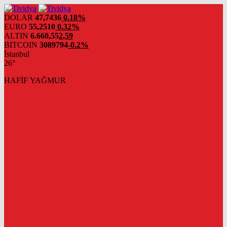
evden
eve
DOLAR
47,7436
0.18%
nakliyat
EURO
55,2510
0.32%
ALTIN
6.660,55
2,59
BITCOIN
3089794
-0.2%
İstanbul
26°
HAFİF YAĞMUR