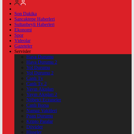
Son Dakika
Sancaktepe Haberleri
Sultanbeyli Haberleri
Ekonomi
Spor
Videolar
Gazeteler
Servisler
Hava Durumu
Hava Durumu 2
Yol Durumu
Yol Durumu 2
Canlı Tv
Canlı Tv 2
Yayın Akışları
Yayın Akışları 2
Nöbetçi Eczaneler
Canlı Borsa
Namaz Vakitleri
Puan Durumu
Kripto Paralar
Dövizler
Hisseler