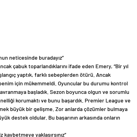
nun neticesinde buradayız”
ancak çabuk toparlandıklarını ifade eden Emery, “Bir yıl
başlangıç yaptık, farklı sebeplerden ötürü. Ancak
i benim için mükemmeldi. Oyuncular bu durumu kontrol
n davranmaya başladık. Sezon boyunca olgun ve sorumlu
onelliği korumaktı ve bunu başardık. Premier League ve
emek büyük bir gelişme. Zor anlarda çözümler bulmaya
üyük destek oldular. Bu başarının arkasında onların
z kaybetmeye yaklaşırsınız”