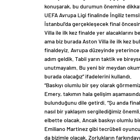
konuşarak, bu durumun önemine dikkat
UEFA Avrupa Ligi finalinde İngiliz temsil
İstanbul’da gerçekleşecek final öncesi
Villa ile ilk kez finalde yer alacakların
ama biz burada Aston Villa ile ilk kez bul
finaldeyiz. Avrupa düzeyinde yeterince
adım geldik. Tabii yarın taktik ve birey
unutmayalım. Bu yeni bir meydan okuma
burada olacağız” ifadelerini kullandı.
“Baskıyı olumlu bir şey olarak görmemi
Emery, takımın hala gelişim aşamasınd
bulunduğunu dile getirdi. “Şu anda final
nasıl bir yaklaşım sergilediğimiz öneml
elbette olacak. Ancak baskıyı olumlu b
Emiliano Martinez gibi tecrübeli oyuncul
da bizimle olacak. Zorlukların farkında