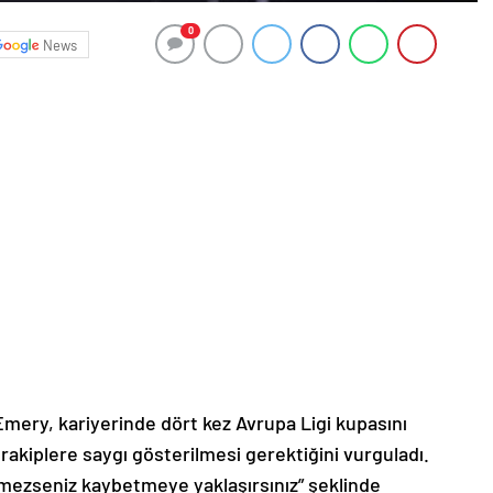
0
News
Emery, kariyerinde dört kez Avrupa Ligi kupasını
kiplere saygı gösterilmesi gerektiğini vurguladı.
mezseniz kaybetmeye yaklaşırsınız” şeklinde