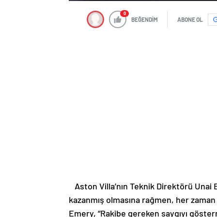
0
BEĞENDİM
ABONE OL
Aston Villa’nın Teknik Direktörü Unai 
kazanmış olmasına rağmen, her zaman ra
Emery, “Rakibe gereken saygıyı göster