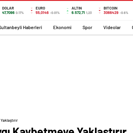
DOLAR
EURO
ALTIN
BITCOIN
47,7096
55,0146
6.572,71
3066429
0.17%
-0.01%
1,23
-0.6%
Sultanbeyli Haberleri
Ekonomi
Spor
Videolar
aklaştırır
gı Kaybetmeye Yaklaştırır