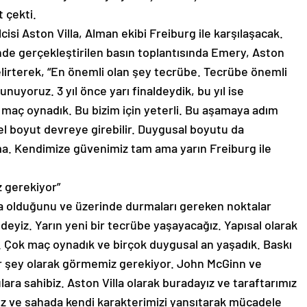
 çekti.
cisi Aston Villa, Alman ekibi Freiburg ile karşılaşacak.
nde gerçekleştirilen basın toplantısında Emery, Aston
ı belirterek, “En önemli olan şey tecrübe. Tecrübe önemli
unuyoruz. 3 yıl önce yarı finaldeydik, bu yıl ise
 maç oynadık. Bu bizim için yeterli. Bu aşamaya adım
sel boyut devreye girebilir. Duygusal boyutu da
. Kendimize güvenimiz tam ama yarın Freiburg ile
z gerekiyor”
a olduğunu ve üzerinde durmaları gereken noktalar
deyiz. Yarın yeni bir tecrübe yaşayacağız. Yapısal olarak
i. Çok maç oynadık ve birçok duygusal an yaşadık. Baskı
ir şey olarak görmemiz gerekiyor. John McGinn ve
ara sahibiz. Aston Villa olarak buradayız ve taraftarımız
yız ve sahada kendi karakterimizi yansıtarak mücadele