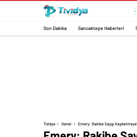
evden
eve
nakliyat
Son Dakika
Sancaktepe Haberleri
Tividya
Genel
Emery: Rakibe Saygı Kaybetmeye Y
Emery: Rakibe Say