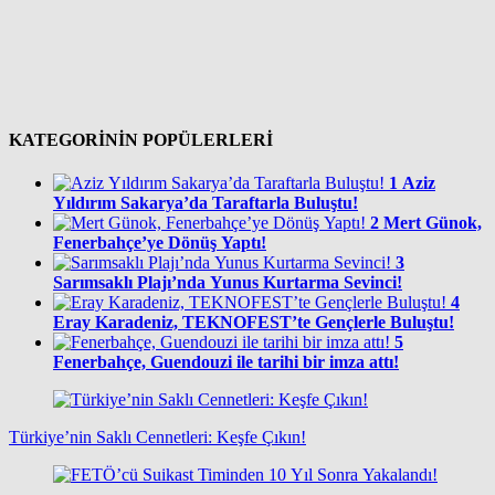
KATEGORİNİN POPÜLERLERİ
1
Aziz
Yıldırım Sakarya’da Taraftarla Buluştu!
2
Mert Günok,
Fenerbahçe’ye Dönüş Yaptı!
3
Sarımsaklı Plajı’nda Yunus Kurtarma Sevinci!
4
Eray Karadeniz, TEKNOFEST’te Gençlerle Buluştu!
5
Fenerbahçe, Guendouzi ile tarihi bir imza attı!
Türkiye’nin Saklı Cennetleri: Keşfe Çıkın!