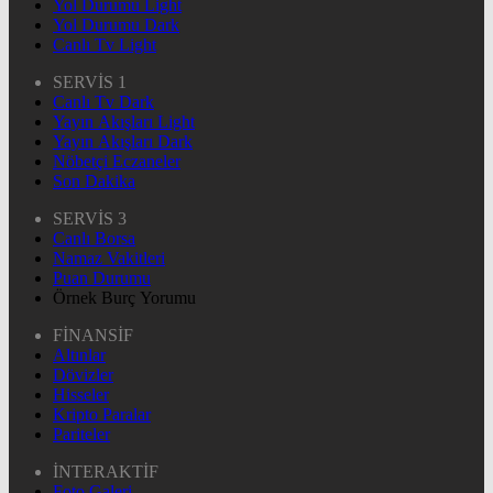
Yol Durumu Light
Yol Durumu Dark
Canlı Tv Light
SERVİS 1
Canlı Tv Dark
Yayın Akışları Light
Yayın Akışları Dark
Nöbetçi Eczaneler
Son Dakika
SERVİS 3
Canlı Borsa
Namaz Vakitleri
Puan Durumu
Örnek Burç Yorumu
FİNANSİF
Altınlar
Dövizler
Hisseler
Kripto Paralar
Pariteler
İNTERAKTİF
Foto Galeri