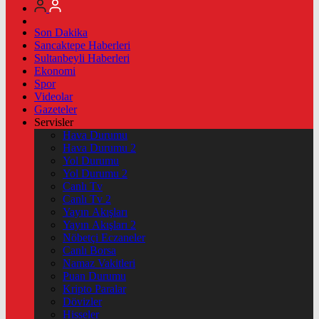
Son Dakika
Sancaktepe Haberleri
Sultanbeyli Haberleri
Ekonomi
Spor
Videolar
Gazeteler
Servisler
Hava Durumu
Hava Durumu 2
Yol Durumu
Yol Durumu 2
Canlı Tv
Canlı Tv 2
Yayın Akışları
Yayın Akışları 2
Nöbetçi Eczaneler
Canlı Borsa
Namaz Vakitleri
Puan Durumu
Kripto Paralar
Dövizler
Hisseler