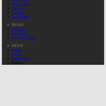
Video Galeri
Yazarlar
Gazeteler
Sıcak Haber
HESAP
Üye Giriş
Üye Kayıt
Şifremi Unuttum
DİĞER
İletişim
Künye
Hakkımızda
Reklam