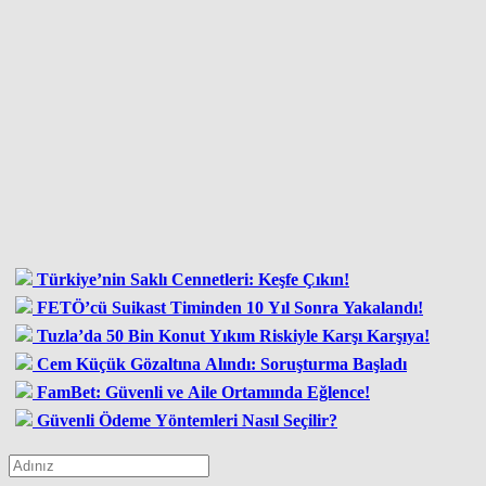
Türkiye’nin Saklı Cennetleri: Keşfe Çıkın!
FETÖ’cü Suikast Timinden 10 Yıl Sonra Yakalandı!
Tuzla’da 50 Bin Konut Yıkım Riskiyle Karşı Karşıya!
Cem Küçük Gözaltına Alındı: Soruşturma Başladı
FamBet: Güvenli ve Aile Ortamında Eğlence!
Güvenli Ödeme Yöntemleri Nasıl Seçilir?