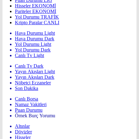
Puan Durumu
LİG
Hisseler
EKONOMİ
Pariteler
EKONOMİ
Yol Durumu
TRAFİK
Kripto Paralar
CANLI
Hava Durumu Light
Hava Durumu Dark
Yol Durumu Light
Yol Durumu Dark
Canlı Tv Light
Canlı Tv Dark
Yayın Akışları Light
Yayın Akışları Dark
Nöbetçi Eczaneler
Son Dakika
Canlı Borsa
Namaz Vakitleri
Puan Durumu
Örnek Burç Yorumu
Altınlar
Dövizler
Hisseler