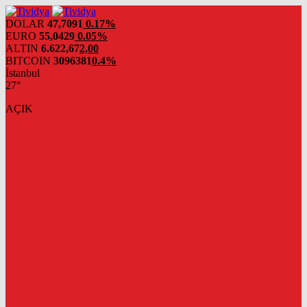
evden
eve
DOLAR
47,7091
0.17%
nakliyat
EURO
55,0429
0.05%
ALTIN
6.622,67
2,00
BITCOIN
3096381
0.4%
İstanbul
27°
AÇIK