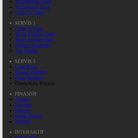
Yol Durumu Light
Yol Durumu Dark
Canlı Tv Light
SERVİS 1
Canlı Tv Dark
Yayın Akışları Light
Yayın Akışları Dark
Nöbetçi Eczaneler
Son Dakika
SERVİS 3
Canlı Borsa
Namaz Vakitleri
Puan Durumu
Örnek Burç Yorumu
FİNANSİF
Altınlar
Dövizler
Hisseler
Kripto Paralar
Pariteler
İNTERAKTİF
Foto Galeri