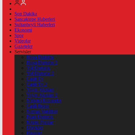
Son Dakika
Sancaktepe Haberleri
Sultanbeyli Haberleri
Ekonomi
Spor
Videolar
Gazeteler
Servisler
Hava Durumu
Hava Durumu 2
Yol Durumu
Yol Durumu 2
Canlı Tv
Canlı Tv 2
Yayın Akışları
Yayın Akışları 2
Nöbetçi Eczaneler
Canlı Borsa
Namaz Vakitleri
Puan Durumu
Kripto Paralar
Dövizler
Hisseler