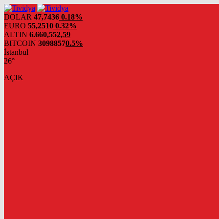
evden
eve
DOLAR
47,7436
0.18%
nakliyat
EURO
55,2510
0.32%
ALTIN
6.660,55
2,59
BITCOIN
3098857
0.5%
İstanbul
26°
AÇIK