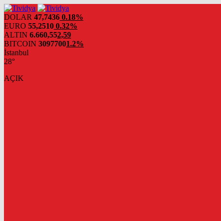
evden
eve
DOLAR
47,7436
0.18%
nakliyat
EURO
55,2510
0.32%
ALTIN
6.660,55
2,59
BITCOIN
3097700
1.2%
İstanbul
28°
AÇIK