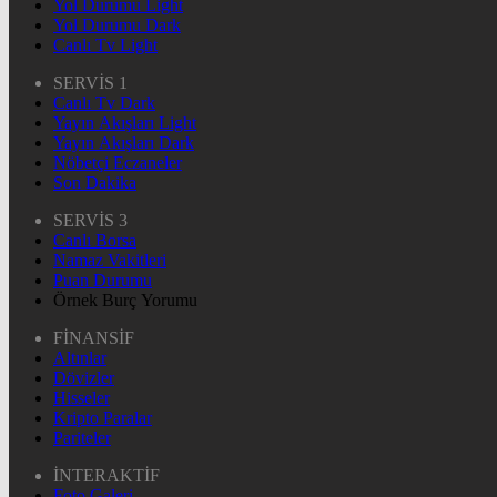
Yol Durumu Light
Yol Durumu Dark
Canlı Tv Light
SERVİS 1
Canlı Tv Dark
Yayın Akışları Light
Yayın Akışları Dark
Nöbetçi Eczaneler
Son Dakika
SERVİS 3
Canlı Borsa
Namaz Vakitleri
Puan Durumu
Örnek Burç Yorumu
FİNANSİF
Altınlar
Dövizler
Hisseler
Kripto Paralar
Pariteler
İNTERAKTİF
Foto Galeri