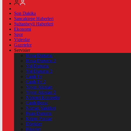
Son Dakika
Sancaktepe Haberleri
Sultanbeyli Haberleri
Ekonomi
Spor
Videolar
Gazeteler
Servisler
Hava Durumu
Hava Durumu 2
Yol Durumu
Yol Durumu 2
Canlı Tv
Canlı Tv 2
Yayın Akışları
Yayın Akışları 2
Nöbetçi Eczaneler
Canlı Borsa
Namaz Vakitleri
Puan Durumu
Kripto Paralar
Dövizler
Hisseler