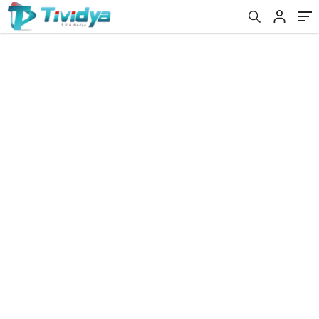
evden
eve
nakliyat