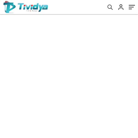
evden
eve
nakliyat