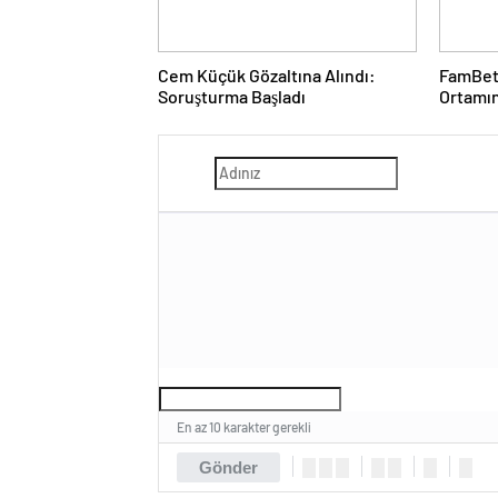
Cem Küçük Gözaltına Alındı:
FamBet:
Soruşturma Başladı
Ortamı
En az 10 karakter gerekli
Gönder