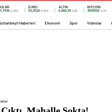
DOLAR
EURO
ALTIN
BITCOIN
7,7436
55,2510
6.660,55
3095552
0.18%
0.32%
2,59
0.7%
Sultanbeyli Haberleri
Ekonomi
Spor
Videolar
Şokta!
Çıktı, Mahalle Şokta!