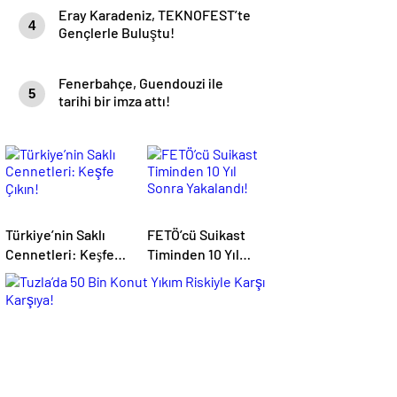
Eray Karadeniz, TEKNOFEST’te
4
Gençlerle Buluştu!
Fenerbahçe, Guendouzi ile
5
tarihi bir imza attı!
Türkiye’nin Saklı
FETÖ’cü Suikast
Cennetleri: Keşfe
Timinden 10 Yıl
Çıkın!
Sonra Yakalandı!