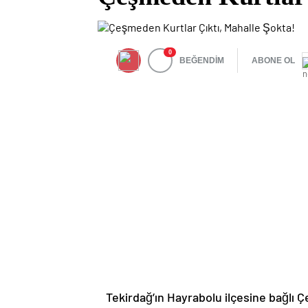
0
BEĞENDİM
ABONE OL
Tekirdağ’ın Hayrabolu ilçesine bağlı