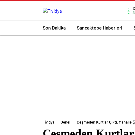
evden
eve
4
nakliyat
Son Dakika
Sancaktepe Haberleri
Tividya
Genel
Çeşmeden Kurtlar Çıktı, Mahalle 
Çeşmeden Kurtlar 