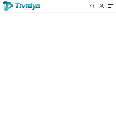
evden
eve
nakliyat