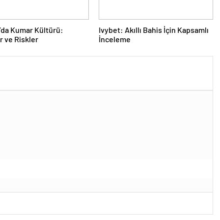
’da Kumar Kültürü:
Ivybet: Akıllı Bahis İçin Kapsamlı
r ve Riskler
İnceleme