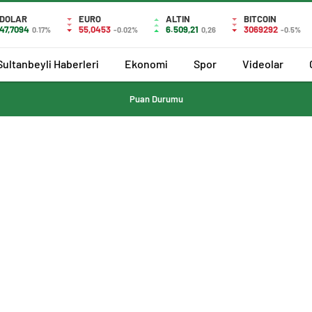
DOLAR
EURO
ALTIN
BITCOIN
47,7094
55,0453
6.509,21
3069292
0.17%
-0.02%
0,26
-0.5%
Sultanbeyli Haberleri
Ekonomi
Spor
Videolar
Puan Durumu