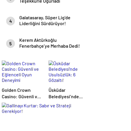
Teşekkürle Uğurladı
Galatasaray, Süper Lig’de
4
Liderliğini Sürdürüyor!
Kerem Aktürkoğlu
5
Fenerbahçe’ye Merhaba Dedi!
Golden Crown
Üsküdar
Casino: Güvenli ve
Belediyesi’nde
Eğlenceli Oyun
Usulsüzlük: 6
Deneyimi
Gözaltı!