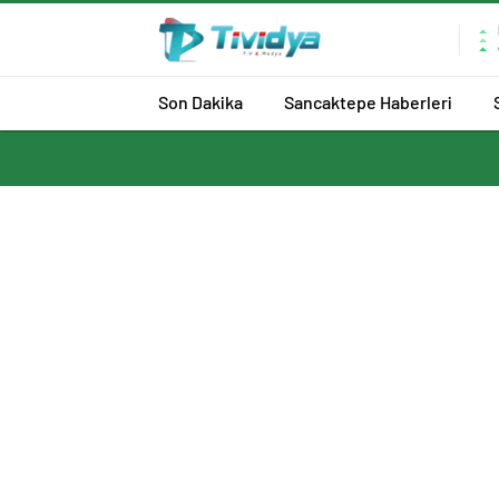
evden
eve
nakliyat
Son Dakika
Sancaktepe Haberleri