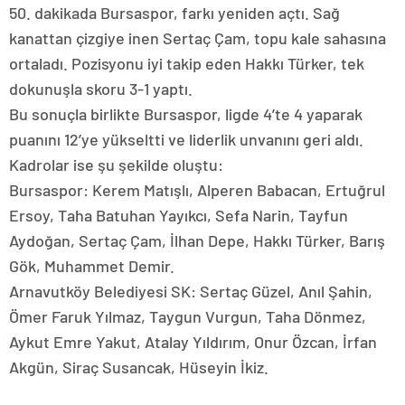
50. dakikada Bursaspor, farkı yeniden açtı. Sağ
kanattan çizgiye inen Sertaç Çam, topu kale sahasına
ortaladı. Pozisyonu iyi takip eden Hakkı Türker, tek
dokunuşla skoru 3-1 yaptı.
Bu sonuçla birlikte Bursaspor, ligde 4’te 4 yaparak
puanını 12’ye yükseltti ve liderlik unvanını geri aldı.
Kadrolar ise şu şekilde oluştu:
Bursaspor: Kerem Matışlı, Alperen Babacan, Ertuğrul
Ersoy, Taha Batuhan Yayıkcı, Sefa Narin, Tayfun
Aydoğan, Sertaç Çam, İlhan Depe, Hakkı Türker, Barış
Gök, Muhammet Demir.
Arnavutköy Belediyesi SK: Sertaç Güzel, Anıl Şahin,
Ömer Faruk Yılmaz, Taygun Vurgun, Taha Dönmez,
Aykut Emre Yakut, Atalay Yıldırım, Onur Özcan, İrfan
Akgün, Siraç Susancak, Hüseyin İkiz.