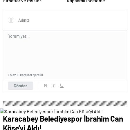
Fırsatlar ve Riskler
Kapsamlı İnceleme
En az 10 karakter gerekli
Gönder
Karacabey Belediyespor İbrahim Can
Köse’yi Aldı!