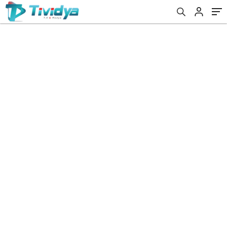
evden
eve
nakliyat