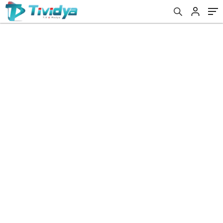
evden
eve
nakliyat