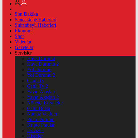
Son Dakika
Sancaktepe Haberleri
Sultanbeyli Haberleri
Ekonomi
Spor
Videolar
Gazeteler
Servisler
Hava Durumu
Hava Durumu 2
Yol Durumu
Yol Durumu 2
Canlı Tv
Canlı Tv 2
Yayın Akışları
Yayın Akışları 2
Nöbetçi Eczaneler
Canlı Borsa
Namaz Vakitleri
Puan Durumu
Kripto Paralar
Dövizler
Hisseler