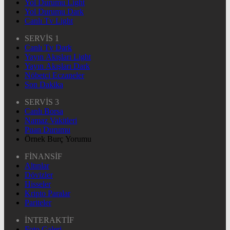
Yol Durumu Light
Yol Durumu Dark
Canlı Tv Light
SERVİS 1
Canlı Tv Dark
Yayın Akışları Light
Yayın Akışları Dark
Nöbetçi Eczaneler
Son Dakika
SERVİS 3
Canlı Borsa
Namaz Vakitleri
Puan Durumu
Örnek Burç Yorumu
FİNANSİF
Altınlar
Dövizler
Hisseler
Kripto Paralar
Pariteler
İNTERAKTİF
Foto Galeri