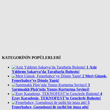
KATEGORİNİN POPÜLERLERİ
1
Aziz
Yıldırım Sakarya’da Taraftarla Buluştu!
2
Mert Günok,
Fenerbahçe’ye Dönüş Yaptı!
3
Sarımsaklı Plajı’nda Yunus Kurtarma Sevinci!
4
Eray Karadeniz, TEKNOFEST’te Gençlerle Buluştu!
5
Fenerbahçe, Guendouzi ile tarihi bir imza attı!