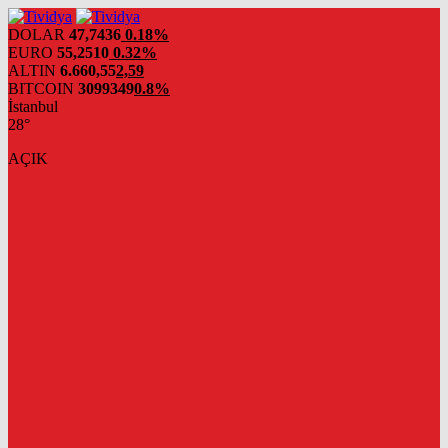
evden
eve
DOLAR
47,7436
0.18%
nakliyat
EURO
55,2510
0.32%
ALTIN
6.660,55
2,59
BITCOIN
3099349
0.8%
İstanbul
28°
AÇIK