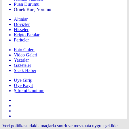
Puan Durumu
Örnek Burç Yorumu
Altınlar
Dövizler
Hisseler
Kripto Paralar
Pariteler
Foto Galeri
Video Galeri
Yazarlar
Gazeteler
Sıcak Haber
Üye Giriş
Üye Kayıt
Şifremi Unuttum
Veri politikasındaki amaçlarla sınırlı ve mevzuata uygun şekilde