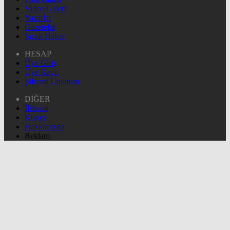
Video Galeri
Yazarlar
Gazeteler
Sıcak Haber
HESAP
Üye Giriş
Üye Kayıt
Şifremi Unuttum
DİĞER
İletişim
Künye
Hakkımızda
Reklam