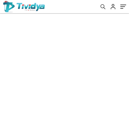
evden
eve
nakliyat