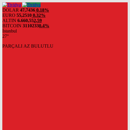
evden
eve
DOLAR
47,7436
0.18%
nakliyat
EURO
55,2510
0.32%
ALTIN
6.660,55
2,59
BITCOIN
3110233
0.4%
İstanbul
27°
PARÇALI AZ BULUTLU