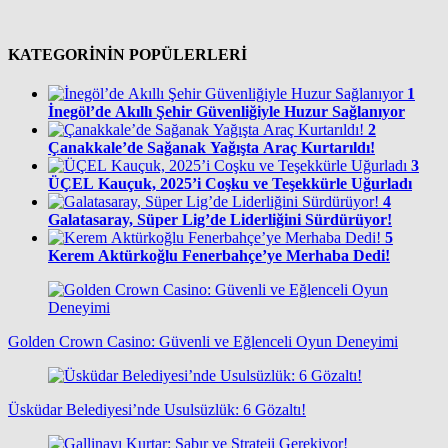
KATEGORİNİN POPÜLERLERİ
1
İnegöl’de Akıllı Şehir Güvenliğiyle Huzur Sağlanıyor
2
Çanakkale’de Sağanak Yağışta Araç Kurtarıldı!
3
ÜÇEL Kauçuk, 2025’i Coşku ve Teşekkürle Uğurladı
4
Galatasaray, Süper Lig’de Liderliğini Sürdürüyor!
5
Kerem Aktürkoğlu Fenerbahçe’ye Merhaba Dedi!
Golden Crown Casino: Güvenli ve Eğlenceli Oyun Deneyimi
Üsküdar Belediyesi’nde Usulsüzlük: 6 Gözaltı!