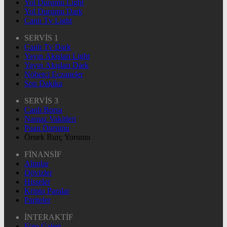
Yol Durumu Light
Yol Durumu Dark
Canlı Tv Light
SERVİS 1
Canlı Tv Dark
Yayın Akışları Light
Yayın Akışları Dark
Nöbetçi Eczaneler
Son Dakika
SERVİS 3
Canlı Borsa
Namaz Vakitleri
Puan Durumu
Örnek Burç Yorumu
FİNANSİF
Altınlar
Dövizler
Hisseler
Kripto Paralar
Pariteler
İNTERAKTİF
Foto Galeri