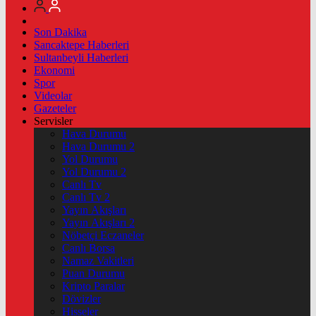
Son Dakika
Sancaktepe Haberleri
Sultanbeyli Haberleri
Ekonomi
Spor
Videolar
Gazeteler
Servisler
Hava Durumu
Hava Durumu 2
Yol Durumu
Yol Durumu 2
Canlı Tv
Canlı Tv 2
Yayın Akışları
Yayın Akışları 2
Nöbetçi Eczaneler
Canlı Borsa
Namaz Vakitleri
Puan Durumu
Kripto Paralar
Dövizler
Hisseler