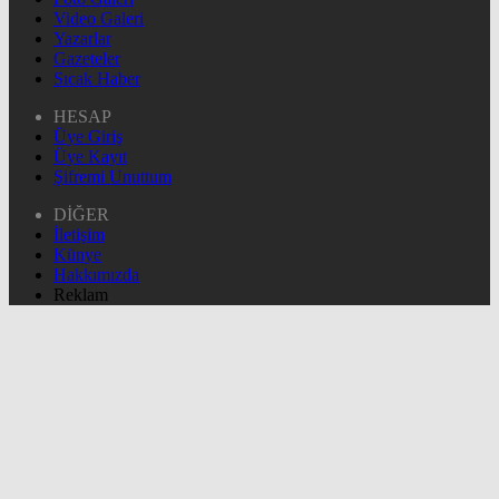
Video Galeri
Yazarlar
Gazeteler
Sıcak Haber
HESAP
Üye Giriş
Üye Kayıt
Şifremi Unuttum
DİĞER
İletişim
Künye
Hakkımızda
Reklam