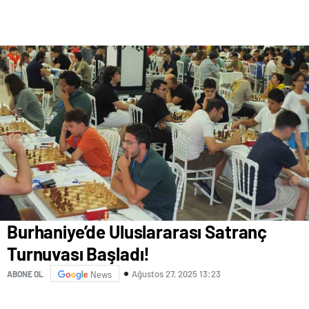
Burhaniye’de Uluslararası Satranç
Turnuvası Başladı!
Ağustos 27, 2025 13:23
ABONE OL
News