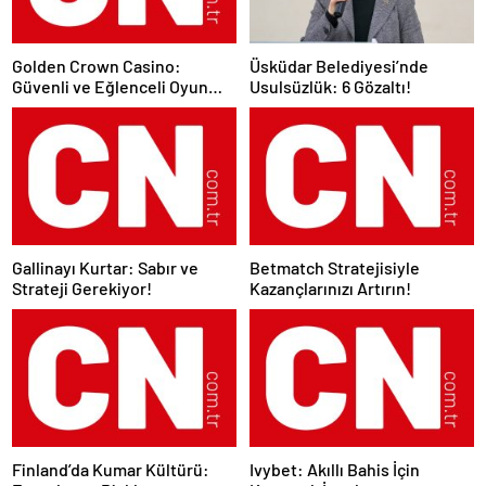
Golden Crown Casino:
Üsküdar Belediyesi’nde
Güvenli ve Eğlenceli Oyun
Usulsüzlük: 6 Gözaltı!
Deneyimi
Gallinayı Kurtar: Sabır ve
Betmatch Stratejisiyle
Strateji Gerekiyor!
Kazançlarınızı Artırın!
Finland’da Kumar Kültürü:
Ivybet: Akıllı Bahis İçin