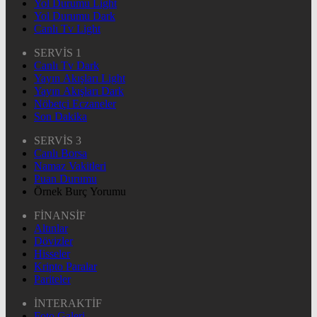
Yol Durumu Light
Yol Durumu Dark
Canlı Tv Light
SERVİS 1
Canlı Tv Dark
Yayın Akışları Light
Yayın Akışları Dark
Nöbetçi Eczaneler
Son Dakika
SERVİS 3
Canlı Borsa
Namaz Vakitleri
Puan Durumu
Örnek Burç Yorumu
FİNANSİF
Altınlar
Dövizler
Hisseler
Kripto Paralar
Pariteler
İNTERAKTİF
Foto Galeri