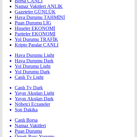
Borsa
CANLI
Namaz Vakitleri
ANLIK
Gazeteler
GÜNLÜK
Hava Durumu
TAHMİNİ
Puan Durumu
LİG
Hisseler
EKONOMİ
Pariteler
EKONOMİ
Yol Durumu
TRAFİK
Kripto Paralar
CANLI
Hava Durumu Light
Hava Durumu Dark
Yol Durumu Light
Yol Durumu Dark
Canlı Tv Light
Canlı Tv Dark
Yayın Akışları Light
Yayın Akışları Dark
Nöbetçi Eczaneler
Son Dakika
Canlı Borsa
Namaz Vakitleri
Puan Durumu
Örnek Burç Yorumu