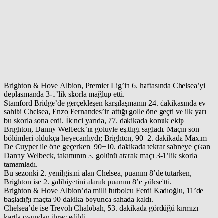
Brighton & Hove Albion, Premier Lig’in 6. haftasında Chelsea’yi
deplasmanda 3-1’lik skorla mağlup etti.
Stamford Bridge’de gerçekleşen karşılaşmanın 24. dakikasında ev
sahibi Chelsea, Enzo Fernandes’in attığı golle öne geçti ve ilk yarı
bu skorla sona erdi. İkinci yarıda, 77. dakikada konuk ekip
Brighton, Danny Welbeck’in golüyle eşitliği sağladı. Maçın son
bölümleri oldukça heyecanlıydı; Brighton, 90+2. dakikada Maxim
De Cuyper ile öne geçerken, 90+10. dakikada tekrar sahneye çıkan
Danny Welbeck, takımının 3. golünü atarak maçı 3-1’lik skorla
tamamladı.
Bu sezonki 2. yenilgisini alan Chelsea, puanını 8’de tutarken,
Brighton ise 2. galibiyetini alarak puanını 8’e yükseltti.
Brighton & Hove Albion’da milli futbolcu Ferdi Kadıoğlu, 11’de
başladığı maçta 90 dakika boyunca sahada kaldı.
Chelsea’de ise Trevoh Chalobah, 53. dakikada gördüğü kırmızı
kartla oyundan ihraç edildi.