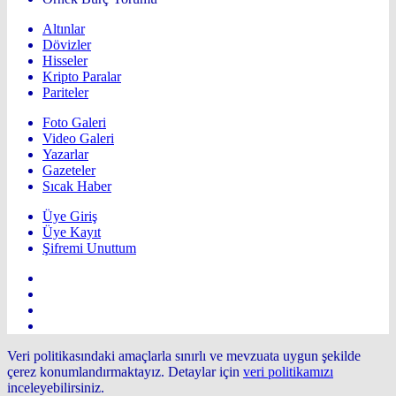
Altınlar
Dövizler
Hisseler
Kripto Paralar
Pariteler
Foto Galeri
Video Galeri
Yazarlar
Gazeteler
Sıcak Haber
Üye Giriş
Üye Kayıt
Şifremi Unuttum
Veri politikasındaki amaçlarla sınırlı ve mevzuata uygun şekilde
çerez konumlandırmaktayız. Detaylar için
veri politikamızı
inceleyebilirsiniz.