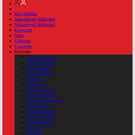
Son Dakika
Sancaktepe Haberleri
Sultanbeyli Haberleri
Ekonomi
Spor
Videolar
Gazeteler
Servisler
Hava Durumu
Hava Durumu 2
Yol Durumu
Yol Durumu 2
Canlı Tv
Canlı Tv 2
Yayın Akışları
Yayın Akışları 2
Nöbetçi Eczaneler
Canlı Borsa
Namaz Vakitleri
Puan Durumu
Kripto Paralar
Dövizler
Hisseler