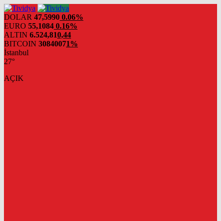
evden
eve
DOLAR
47,5990
0.06%
nakliyat
EURO
55,1084
0.16%
ALTIN
6.524,81
0,44
BITCOIN
3084007
1%
İstanbul
27°
AÇIK