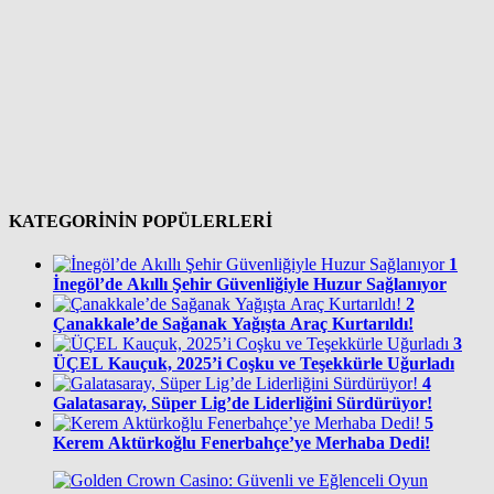
KATEGORİNİN POPÜLERLERİ
1
İnegöl’de Akıllı Şehir Güvenliğiyle Huzur Sağlanıyor
2
Çanakkale’de Sağanak Yağışta Araç Kurtarıldı!
3
ÜÇEL Kauçuk, 2025’i Coşku ve Teşekkürle Uğurladı
4
Galatasaray, Süper Lig’de Liderliğini Sürdürüyor!
5
Kerem Aktürkoğlu Fenerbahçe’ye Merhaba Dedi!