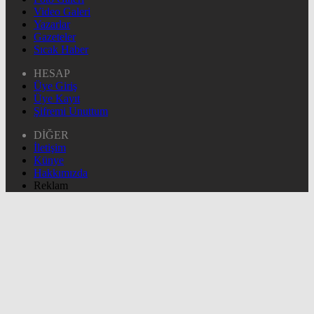
Video Galeri
Yazarlar
Gazeteler
Sıcak Haber
HESAP
Üye Giriş
Üye Kayıt
Şifremi Unuttum
DİĞER
İletişim
Künye
Hakkımızda
Reklam