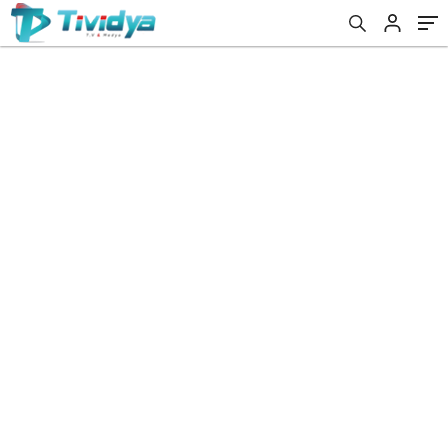
evden
eve
nakliyat