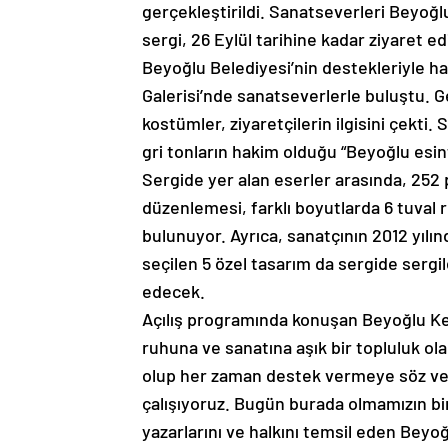
gerçekleştirildi. Sanatseverleri Beyoğl
sergi, 26 Eylül tarihine kadar ziyaret ed
Beyoğlu Belediyesi’nin destekleriyle hay
Galerisi’nde sanatseverlerle buluştu. 
kostümler, ziyaretçilerin ilgisini çekti.
gri tonların hakim olduğu “Beyoğlu esinti
Sergide yer alan eserler arasında, 252
düzenlemesi, farklı boyutlarda 6 tuval 
bulunuyor. Ayrıca, sanatçının 2012 yıl
seçilen 5 özel tasarım da sergide sergi
edecek.
Açılış programında konuşan Beyoğlu Ke
ruhuna ve sanatına aşık bir topluluk ol
olup her zaman destek vermeye söz ve
çalışıyoruz. Bugün burada olmamızın bir
yazarlarını ve halkını temsil eden Beyo