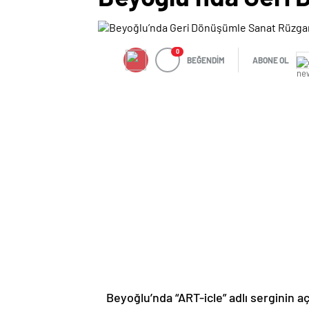
0
BEĞENDİM
ABONE OL
Beyoğlu’nda “ART-icle” adlı serginin 