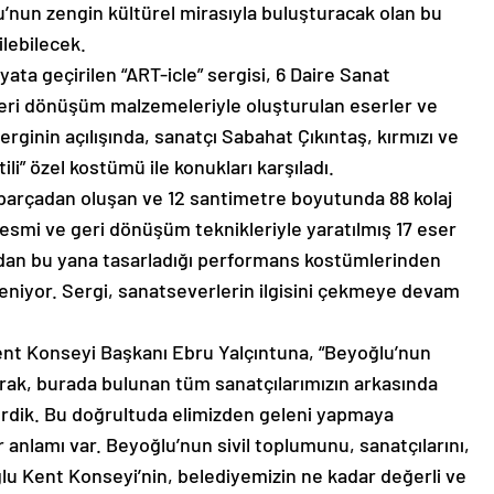
u’nun zengin kültürel mirasıyla buluşturacak olan bu
ilebilecek.
ata geçirilen “ART-icle” sergisi, 6 Daire Sanat
Geri dönüşüm malzemeleriyle oluşturulan eserler ve
 Serginin açılışında, sanatçı Sabahat Çıkıntaş, kırmızı ve
li” özel kostümü ile konukları karşıladı.
 parçadan oluşan ve 12 santimetre boyutunda 88 kolaj
resmi ve geri dönüşüm teknikleriyle yaratılmış 17 eser
ından bu yana tasarladığı performans kostümlerinden
leniyor. Sergi, sanatseverlerin ilgisini çekmeye devam
nt Konseyi Başkanı Ebru Yalçıntuna, “Beyoğlu’nun
arak, burada bulunan tüm sanatçılarımızın arkasında
rdik. Bu doğrultuda elimizden geleni yapmaya
 anlamı var. Beyoğlu’nun sivil toplumunu, sanatçılarını,
ğlu Kent Konseyi’nin, belediyemizin ne kadar değerli ve