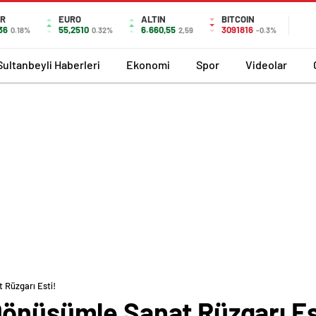
AR
EURO
ALTIN
BITCOIN
36
55,2510
6.660,55
3091816
0.18%
0.32%
2,59
-0.3%
Sultanbeyli Haberleri
Ekonomi
Spor
Videolar
 Rüzgarı Esti!
Dönüşümle Sanat Rüzgarı Es