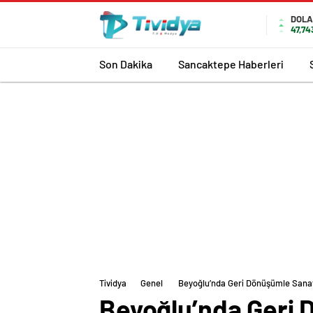
evden
eve
DOL
47,74
nakliyat
Son Dakika
Sancaktepe Haberleri
Tividya
Genel
Beyoğlu’nda Geri Dönüşümle Sanat
Beyoğlu’nda Geri 