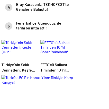
Eray Karadeniz, TEKNOFEST’te
4
Gençlerle Buluştu!
Fenerbahçe, Guendouzi ile
5
tarihi bir imza attı!
Türkiye’nin Saklı
FETÖ’cü Suikast
Cennetleri: Keşfe
Timinden 10 Yıl
Çıkın!
Sonra Yakalandı!