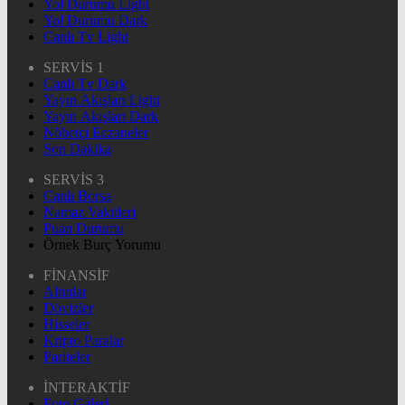
Yol Durumu Light
Yol Durumu Dark
Canlı Tv Light
SERVİS 1
Canlı Tv Dark
Yayın Akışları Light
Yayın Akışları Dark
Nöbetçi Eczaneler
Son Dakika
SERVİS 3
Canlı Borsa
Namaz Vakitleri
Puan Durumu
Örnek Burç Yorumu
FİNANSİF
Altınlar
Dövizler
Hisseler
Kripto Paralar
Pariteler
İNTERAKTİF
Foto Galeri