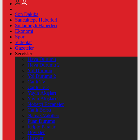
Son Dakika
Sancaktepe Haberleri
Sultanbeyli Haberleri
Ekonomi
Spor
Videolar
Gazeteler
Servisler
Hava Durumu
Hava Durumu 2
Yol Durumu
Yol Durumu 2
Canlı Tv
Canlı Tv 2
Yayın Akışları
Yayın Akışları 2
Nöbetçi Eczaneler
Canlı Borsa
Namaz Vakitleri
Puan Durumu
Kripto Paralar
Dövizler
Hisseler