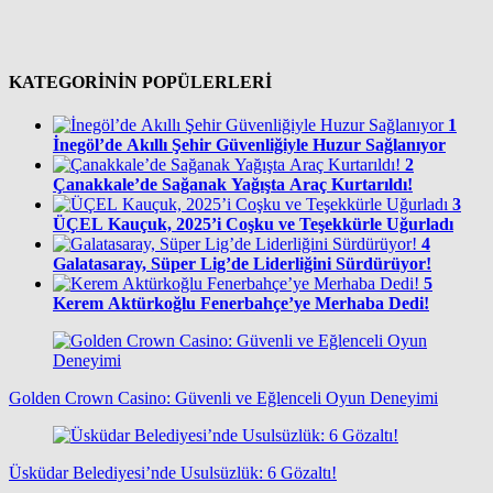
KATEGORİNİN POPÜLERLERİ
1
İnegöl’de Akıllı Şehir Güvenliğiyle Huzur Sağlanıyor
2
Çanakkale’de Sağanak Yağışta Araç Kurtarıldı!
3
ÜÇEL Kauçuk, 2025’i Coşku ve Teşekkürle Uğurladı
4
Galatasaray, Süper Lig’de Liderliğini Sürdürüyor!
5
Kerem Aktürkoğlu Fenerbahçe’ye Merhaba Dedi!
Golden Crown Casino: Güvenli ve Eğlenceli Oyun Deneyimi
Üsküdar Belediyesi’nde Usulsüzlük: 6 Gözaltı!