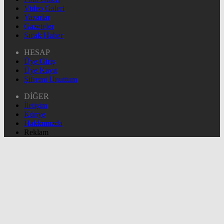
Video Galeri
Yazarlar
Gazeteler
Sıcak Haber
HESAP
Üye Giriş
Üye Kayıt
Şifremi Unuttum
DİĞER
İletişim
Künye
Hakkımızda
Reklam