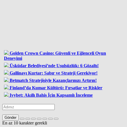
Golden Crown Casino: Güvenli ve Eğlenceli Oyun
Deneyimi
Üsküdar Belediyesi’nde Usulsüzlük: 6 Gözaltı!
Gallinayı Kurtar: Sabır ve Strateji Gerekiyor!
Betmatch Stratejisiyle Kazançlarınızı Artırın!
Finland’da Kumar Kültürü: Fırsatlar ve Riskler
Ivybet: Akıllı Bahis İçin Kapsamlı İnceleme
Gönder
En az 10 karakter gerekli