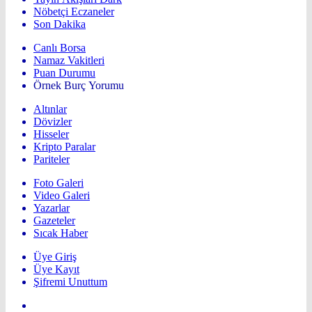
Nöbetçi Eczaneler
Son Dakika
Canlı Borsa
Namaz Vakitleri
Puan Durumu
Örnek Burç Yorumu
Altınlar
Dövizler
Hisseler
Kripto Paralar
Pariteler
Foto Galeri
Video Galeri
Yazarlar
Gazeteler
Sıcak Haber
Üye Giriş
Üye Kayıt
Şifremi Unuttum