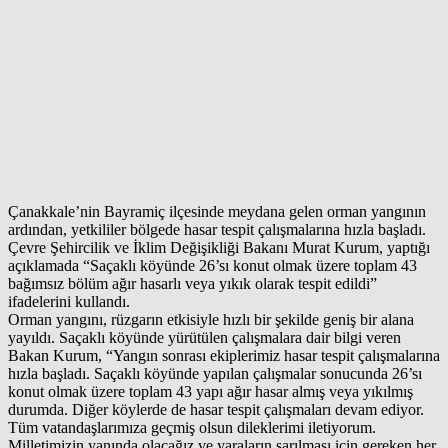
Çanakkale’nin Bayramiç ilçesinde meydana gelen orman yangının
ardından, yetkililer bölgede hasar tespit çalışmalarına hızla başladı.
Çevre Şehircilik ve İklim Değişikliği Bakanı Murat Kurum, yaptığı
açıklamada “Saçaklı köyünde 26’sı konut olmak üzere toplam 43
bağımsız bölüm ağır hasarlı veya yıkık olarak tespit edildi”
ifadelerini kullandı.
Orman yangını, rüzgarın etkisiyle hızlı bir şekilde geniş bir alana
yayıldı. Saçaklı köyünde yürütülen çalışmalara dair bilgi veren
Bakan Kurum, “Yangın sonrası ekiplerimiz hasar tespit çalışmalarına
hızla başladı. Saçaklı köyünde yapılan çalışmalar sonucunda 26’sı
konut olmak üzere toplam 43 yapı ağır hasar almış veya yıkılmış
durumda. Diğer köylerde de hasar tespit çalışmaları devam ediyor.
Tüm vatandaşlarımıza geçmiş olsun dileklerimi iletiyorum.
Milletimizin yanında olacağız ve yaraların sarılması için gereken her