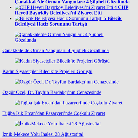
Çanakkale’de Orman Yangınları: 4 Şüpheli Gözaltında
4
CHP
Heyeti Bayırköy Belediyesi’ni Ziyaret Etti
5
Bilecik
Belediyesi Haciz Sorununu Tartıştı
Çanakkale’de Orman Yangınları: 4 Şüpheli Gözaltında
Kadın Siyasetçiler Bilecik’te Projeleri Görüştü
Özgür Özel, Dr. Tayfun Bardakçı’nın Cenazesinde
Tuğba Işık Ercan’dan Pazaryeri’nde Coşkulu Ziyaret
İznik-Mekece Yolu İhalesi 28 Ağustos’ta!