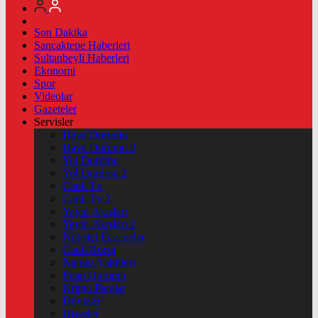
Son Dakika
Sancaktepe Haberleri
Sultanbeyli Haberleri
Ekonomi
Spor
Videolar
Gazeteler
Servisler
Hava Durumu
Hava Durumu 2
Yol Durumu
Yol Durumu 2
Canlı Tv
Canlı Tv 2
Yayın Akışları
Yayın Akışları 2
Nöbetçi Eczaneler
Canlı Borsa
Namaz Vakitleri
Puan Durumu
Kripto Paralar
Dövizler
Hisseler