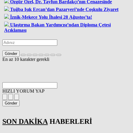
Özgür Özel, Dr. Tayfun Bardakçı’nın Cenazesinde
Tuğba Işık Ercan’dan Pazaryeri’nde Coşkulu Ziyaret
İznik-Mekece Yolu İhalesi 28 Ağustos’ta!
Ulaştırma Bakan Yardımcısı’ndan Diploma Çetesi
Açıklaması
Gönder
En az 10 karakter gerekli
HIZLI YORUM YAP
Gönder
SON DAKİKA
HABERLERİ