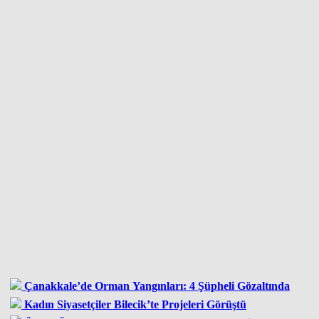
Çanakkale’de Orman Yangınları: 4 Şüpheli Gözaltında
Kadın Siyasetçiler Bilecik’te Projeleri Görüştü