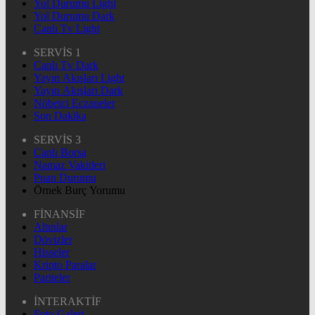
Yol Durumu Light
Yol Durumu Dark
Canlı Tv Light
SERVİS 1
Canlı Tv Dark
Yayın Akışları Light
Yayın Akışları Dark
Nöbetçi Eczaneler
Son Dakika
SERVİS 3
Canlı Borsa
Namaz Vakitleri
Puan Durumu
Örnek Burç Yorumu
FİNANSİF
Altınlar
Dövizler
Hisseler
Kripto Paralar
Pariteler
İNTERAKTİF
Foto Galeri