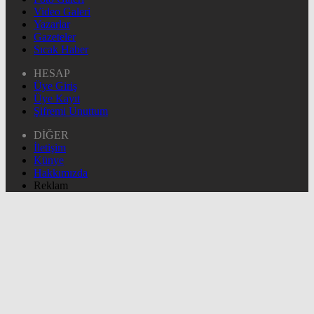
Video Galeri
Yazarlar
Gazeteler
Sıcak Haber
HESAP
Üye Giriş
Üye Kayıt
Şifremi Unuttum
DİĞER
İletişim
Künye
Hakkımızda
Reklam