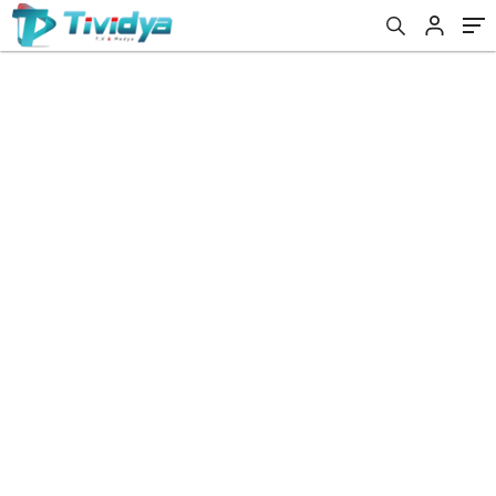
evden
eve
nakliyat