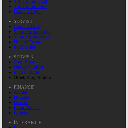
Yol Durumu Light
Yol Durumu Dark
Canlı Tv Light
SERVİS 1
Canlı Tv Dark
Yayın Akışları Light
Yayın Akışları Dark
Nöbetçi Eczaneler
Son Dakika
SERVİS 3
Canlı Borsa
Namaz Vakitleri
Puan Durumu
Örnek Burç Yorumu
FİNANSİF
Altınlar
Dövizler
Hisseler
Kripto Paralar
Pariteler
İNTERAKTİF
Foto Galeri