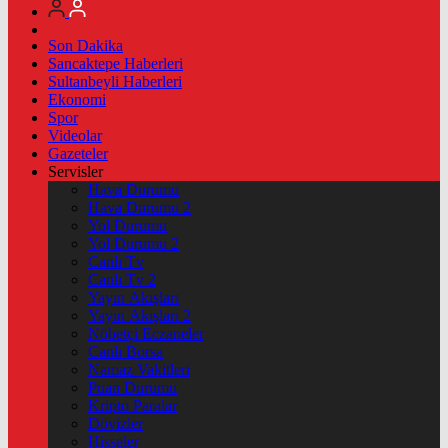
Son Dakika
Sancaktepe Haberleri
Sultanbeyli Haberleri
Ekonomi
Spor
Videolar
Gazeteler
Servisler
Hava Durumu
Hava Durumu 2
Yol Durumu
Yol Durumu 2
Canlı Tv
Canlı Tv 2
Yayın Akışları
Yayın Akışları 2
Nöbetçi Eczaneler
Canlı Borsa
Namaz Vakitleri
Puan Durumu
Kripto Paralar
Dövizler
Hisseler