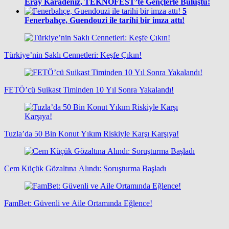
Eray Karadeniz, TEKNOFEST’te Gençlerle Buluştu!
5
Fenerbahçe, Guendouzi ile tarihi bir imza attı!
Türkiye’nin Saklı Cennetleri: Keşfe Çıkın!
FETÖ’cü Suikast Timinden 10 Yıl Sonra Yakalandı!
Tuzla’da 50 Bin Konut Yıkım Riskiyle Karşı Karşıya!
Cem Küçük Gözaltına Alındı: Soruşturma Başladı
FamBet: Güvenli ve Aile Ortamında Eğlence!