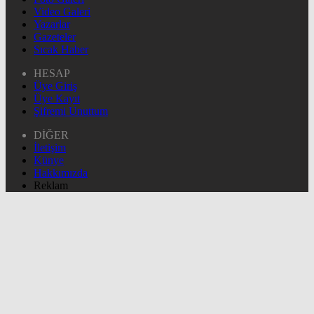
Video Galeri
Yazarlar
Gazeteler
Sıcak Haber
HESAP
Üye Giriş
Üye Kayıt
Şifremi Unuttum
DİĞER
İletişim
Künye
Hakkımızda
Reklam