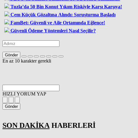
Tuzla’da 50 Bin Konut Yıkım Riskiyle Karşı Karşıya!
Cem Küçük Gözaltına Alındı: Soruşturma Başladı
FamBet: Güvenli ve Aile Ortamında Eğlence!
Güvenli Ödeme Yöntemleri Nasıl Seçilir?
Gönder
En az 10 karakter gerekli
HIZLI YORUM YAP
Gönder
SON DAKİKA
HABERLERİ