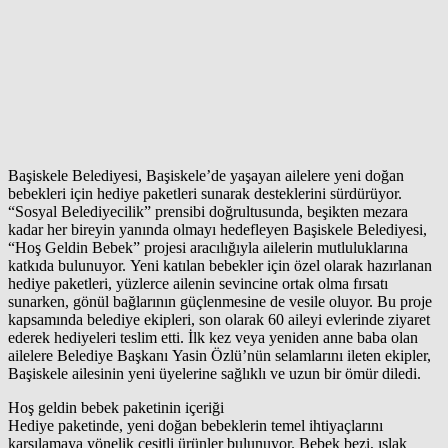
Başiskele Belediyesi, Başiskele’de yaşayan ailelere yeni doğan
bebekleri için hediye paketleri sunarak desteklerini sürdürüyor.
“Sosyal Belediyecilik” prensibi doğrultusunda, beşikten mezara
kadar her bireyin yanında olmayı hedefleyen Başiskele Belediyesi,
“Hoş Geldin Bebek” projesi aracılığıyla ailelerin mutluluklarına
katkıda bulunuyor. Yeni katılan bebekler için özel olarak hazırlanan
hediye paketleri, yüzlerce ailenin sevincine ortak olma fırsatı
sunarken, gönül bağlarının güçlenmesine de vesile oluyor. Bu proje
kapsamında belediye ekipleri, son olarak 60 aileyi evlerinde ziyaret
ederek hediyeleri teslim etti. İlk kez veya yeniden anne baba olan
ailelere Belediye Başkanı Yasin Özlü’nün selamlarını ileten ekipler,
Başiskele ailesinin yeni üyelerine sağlıklı ve uzun bir ömür diledi.
Hoş geldin bebek paketinin içeriği
Hediye paketinde, yeni doğan bebeklerin temel ihtiyaçlarını
karşılamaya yönelik çeşitli ürünler bulunuyor. Bebek bezi, ıslak