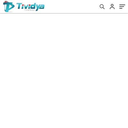
evden
eve
nakliyat