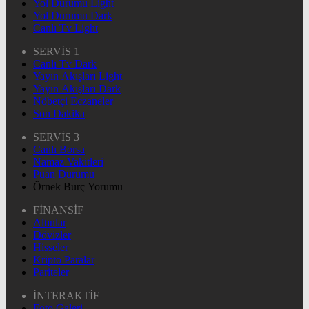
Yol Durumu Light
Yol Durumu Dark
Canlı Tv Light
SERVİS 1
Canlı Tv Dark
Yayın Akışları Light
Yayın Akışları Dark
Nöbetçi Eczaneler
Son Dakika
SERVİS 3
Canlı Borsa
Namaz Vakitleri
Puan Durumu
Örnek Burç Yorumu
FİNANSİF
Altınlar
Dövizler
Hisseler
Kripto Paralar
Pariteler
İNTERAKTİF
Foto Galeri