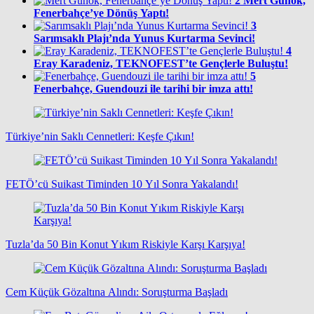
2
Mert Günok,
Fenerbahçe’ye Dönüş Yaptı!
3
Sarımsaklı Plajı’nda Yunus Kurtarma Sevinci!
4
Eray Karadeniz, TEKNOFEST’te Gençlerle Buluştu!
5
Fenerbahçe, Guendouzi ile tarihi bir imza attı!
Türkiye’nin Saklı Cennetleri: Keşfe Çıkın!
FETÖ’cü Suikast Timinden 10 Yıl Sonra Yakalandı!
Tuzla’da 50 Bin Konut Yıkım Riskiyle Karşı Karşıya!
Cem Küçük Gözaltına Alındı: Soruşturma Başladı