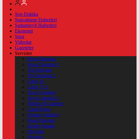
Son Dakika
Sancaktepe Haberleri
Sultanbeyli Haberleri
Ekonomi
Spor
Videolar
Gazeteler
Servisler
Hava Durumu
Hava Durumu 2
Yol Durumu
Yol Durumu 2
Canlı Tv
Canlı Tv 2
Yayın Akışları
Yayın Akışları 2
Nöbetçi Eczaneler
Canlı Borsa
Namaz Vakitleri
Puan Durumu
Kripto Paralar
Dövizler
Hisseler