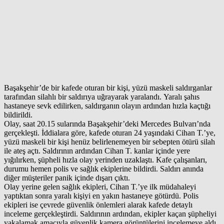
Başakşehir’de bir kafede oturan bir kişi, yüzü maskeli saldırganlar
tarafından silahlı bir saldırıya uğrayarak yaralandı. Yaralı şahıs
hastaneye sevk edilirken, saldırganın olayın ardından hızla kaçtığı
bildirildi.
Olay, saat 20.15 sularında Başakşehir’deki Mercedes Bulvarı’nda
gerçekleşti. İddialara göre, kafede oturan 24 yaşındaki Cihan T.’ye,
yüzü maskeli bir kişi henüz belirlenemeyen bir sebepten ötürü silah
ile ateş açtı. Saldırının ardından Cihan T. kanlar içinde yere
yığılırken, şüpheli hızla olay yerinden uzaklaştı. Kafe çalışanları,
durumu hemen polis ve sağlık ekiplerine bildirdi. Saldırı anında
diğer müşteriler panik içinde dışarı çıktı.
Olay yerine gelen sağlık ekipleri, Cihan T.’ye ilk müdahaleyi
yaptıktan sonra yaralı kişiyi en yakın hastaneye götürdü. Polis
ekipleri ise çevrede güvenlik önlemleri alarak kafede detaylı
inceleme gerçekleştirdi. Saldırının ardından, ekipler kaçan şüpheliyi
yakalamak amacıyla güvenlik kamera görüntülerini incelemeye aldı.