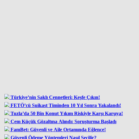
Türkiye’nin Saklı Cennetleri: Keşfe Çıkın!
FETÖ’cü Suikast Timinden 10 Yıl Sonra Yakalandı!
Tuzla’da 50 Bin Konut Yıkım Riskiyle Karşı Karşıya!
Cem Küçük Gözaltına Alındı: Soruşturma Başladı
FamBet: Güvenli ve Aile Ortamında Eğlence!
Güvenli Ödeme Yöntemleri Nasıl Seçilir?