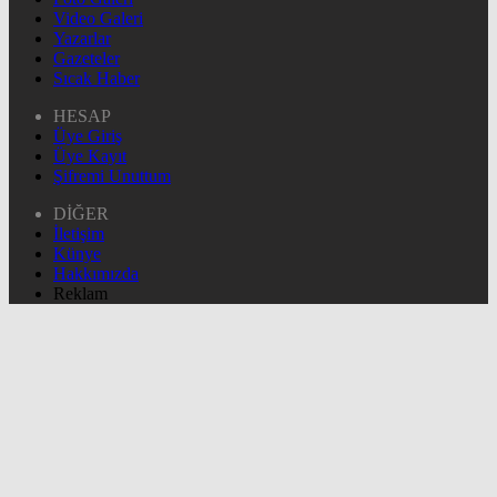
Video Galeri
Yazarlar
Gazeteler
Sıcak Haber
HESAP
Üye Giriş
Üye Kayıt
Şifremi Unuttum
DİĞER
İletişim
Künye
Hakkımızda
Reklam