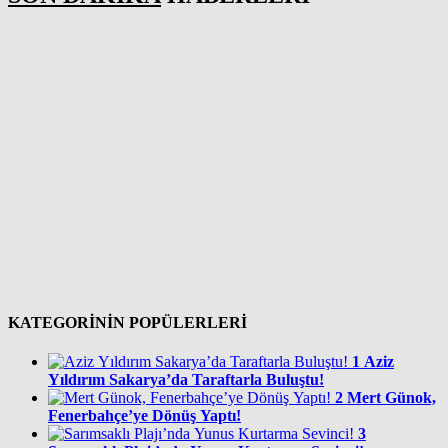
KATEGORİNİN POPÜLERLERİ
1
Aziz
Yıldırım Sakarya’da Taraftarla Buluştu!
2
Mert Günok,
Fenerbahçe’ye Dönüş Yaptı!
3