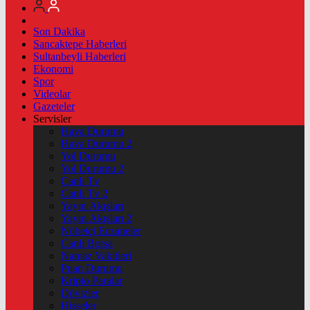
Son Dakika
Sancaktepe Haberleri
Sultanbeyli Haberleri
Ekonomi
Spor
Videolar
Gazeteler
Servisler
Hava Durumu
Hava Durumu 2
Yol Durumu
Yol Durumu 2
Canlı Tv
Canlı Tv 2
Yayın Akışları
Yayın Akışları 2
Nöbetçi Eczaneler
Canlı Borsa
Namaz Vakitleri
Puan Durumu
Kripto Paralar
Dövizler
Hisseler