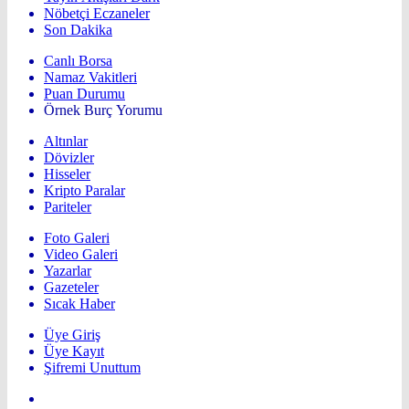
Nöbetçi Eczaneler
Son Dakika
Canlı Borsa
Namaz Vakitleri
Puan Durumu
Örnek Burç Yorumu
Altınlar
Dövizler
Hisseler
Kripto Paralar
Pariteler
Foto Galeri
Video Galeri
Yazarlar
Gazeteler
Sıcak Haber
Üye Giriş
Üye Kayıt
Şifremi Unuttum