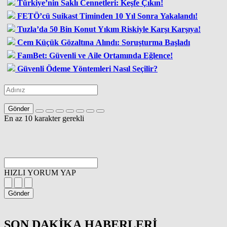
Türkiye’nin Saklı Cennetleri: Keşfe Çıkın!
FETÖ’cü Suikast Timinden 10 Yıl Sonra Yakalandı!
Tuzla’da 50 Bin Konut Yıkım Riskiyle Karşı Karşıya!
Cem Küçük Gözaltına Alındı: Soruşturma Başladı
FamBet: Güvenli ve Aile Ortamında Eğlence!
Güvenli Ödeme Yöntemleri Nasıl Seçilir?
Gönder
En az 10 karakter gerekli
HIZLI YORUM YAP
Gönder
SON DAKİKA
HABERLERİ