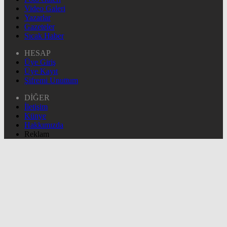
Video Galeri
Yazarlar
Gazeteler
Sıcak Haber
HESAP
Üye Giriş
Üye Kayıt
Şifremi Unuttum
DİĞER
İletişim
Künye
Hakkımızda
Reklam