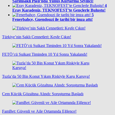
Sarımsaklı Plajı’nda Yunus Kurtarma Sevinci!
4
Eray Karadeniz, TEKNOFEST’te Gençlerle Buluştu!
5
Fenerbahçe, Guendouzi ile tarihi bir imza attı!
Türkiye’nin Saklı Cennetleri: Keşfe Çıkın!
FETÖ’cü Suikast Timinden 10 Yıl Sonra Yakalandı!
Tuzla’da 50 Bin Konut Yıkım Riskiyle Karşı Karşıya!
Cem Küçük Gözaltına Alındı: Soruşturma Başladı
FamBet: Güvenli ve Aile Ortamında Eğlence!