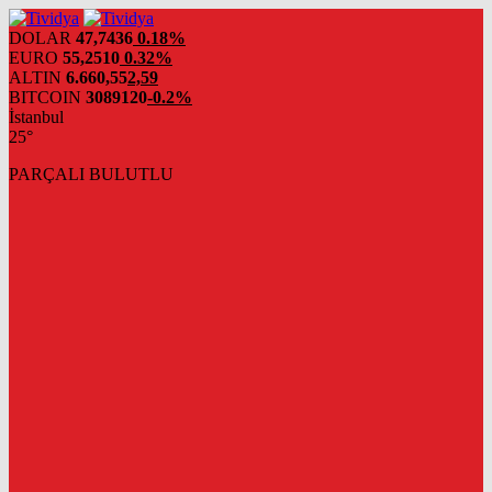
evden
eve
DOLAR
47,7436
0.18%
nakliyat
EURO
55,2510
0.32%
ALTIN
6.660,55
2,59
BITCOIN
3089120
-0.2%
İstanbul
25°
PARÇALI BULUTLU