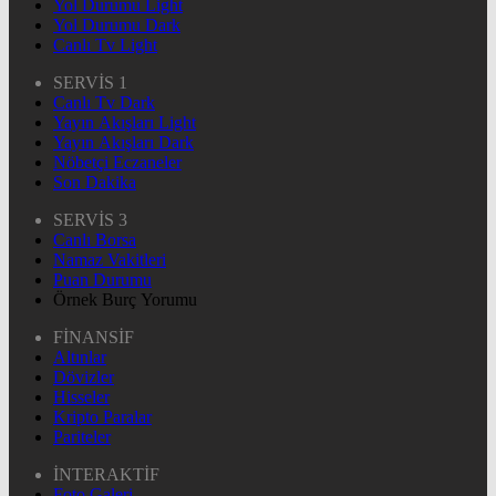
Yol Durumu Light
Yol Durumu Dark
Canlı Tv Light
SERVİS 1
Canlı Tv Dark
Yayın Akışları Light
Yayın Akışları Dark
Nöbetçi Eczaneler
Son Dakika
SERVİS 3
Canlı Borsa
Namaz Vakitleri
Puan Durumu
Örnek Burç Yorumu
FİNANSİF
Altınlar
Dövizler
Hisseler
Kripto Paralar
Pariteler
İNTERAKTİF
Foto Galeri