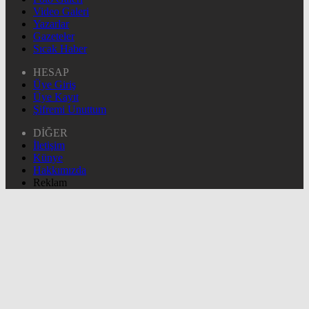
Video Galeri
Yazarlar
Gazeteler
Sıcak Haber
HESAP
Üye Giriş
Üye Kayıt
Şifremi Unuttum
DİĞER
İletişim
Künye
Hakkımızda
Reklam