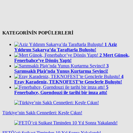
KATEGORİNİN POPÜLERLERİ
1
Aziz
Yıldırım Sakarya’da Taraftarla Buluştu!
2
Mert Günok,
Fenerbahçe’ye Dönüş Yaptı!
3
Sarımsaklı Plajı’nda Yunus Kurtarma Sevinci!
4
Eray Karadeniz, TEKNOFEST’te Gençlerle Buluştu!
5
Fenerbahçe, Guendouzi ile tarihi bir imza attı!
Türkiye’nin Saklı Cennetleri: Keşfe Çıkın!
FETÖ’cü Suikast Timinden 10 Yıl Sonra Yakalandı!