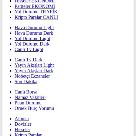
Hisseler
EKONOMİ
Pariteler
EKONOMİ
Yol Durumu
TRAFİK
Kripto Paralar
CANLI
Hava Durumu Light
Hava Durumu Dark
Yol Durumu Light
Yol Durumu Dark
Canlı Tv Light
Canlı Tv Dark
Yayın Akışları Light
Yayın Akışları Dark
Nöbetçi Eczaneler
Son Dakika
Canlı Borsa
Namaz Vakitleri
Puan Durumu
Örnek Burç Yorumu
Altınlar
Dövizler
Hisseler
Kripto Paralar