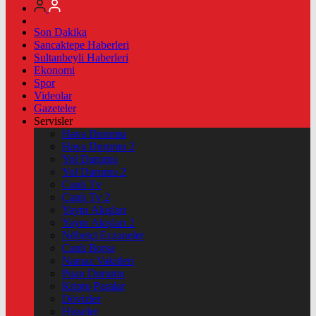
Son Dakika
Sancaktepe Haberleri
Sultanbeyli Haberleri
Ekonomi
Spor
Videolar
Gazeteler
Servisler
Hava Durumu
Hava Durumu 2
Yol Durumu
Yol Durumu 2
Canlı Tv
Canlı Tv 2
Yayın Akışları
Yayın Akışları 2
Nöbetçi Eczaneler
Canlı Borsa
Namaz Vakitleri
Puan Durumu
Kripto Paralar
Dövizler
Hisseler