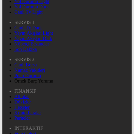
Yol Durumu Light
Yol Durumu Dark
Canlı Tv Light
SERVİS 1
Canlı Tv Dark
Yayın Akışları Light
Yayın Akışları Dark
Nöbetçi Eczaneler
Son Dakika
SERVİS 3
Canlı Borsa
Namaz Vakitleri
Puan Durumu
Örnek Burç Yorumu
FİNANSİF
Altınlar
Dövizler
Hisseler
Kripto Paralar
Pariteler
İNTERAKTİF
Foto Galeri