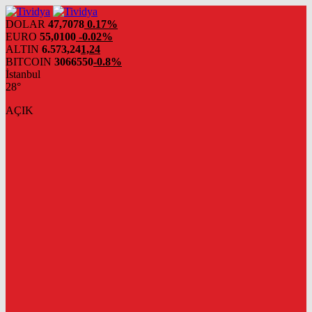
evden
eve
DOLAR
47,7078
0.17%
nakliyat
EURO
55,0100
-0.02%
ALTIN
6.573,24
1,24
BITCOIN
3066550
-0.8%
İstanbul
28°
AÇIK