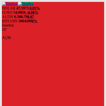
evden
eve
DOLAR
47,5973
0.05%
nakliyat
EURO
54,9856
-0.08%
ALTIN
6.500,79
0,07
BITCOIN
3064289
0%
İstanbul
29°
AÇIK