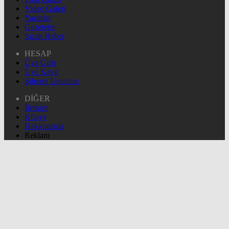
Video Galeri
Yazarlar
Gazeteler
Sıcak Haber
HESAP
Üye Giriş
Üye Kayıt
Şifremi Unuttum
DİĞER
İletişim
Künye
Hakkımızda
Reklam