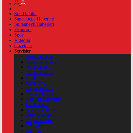
Son Dakika
Sancaktepe Haberleri
Sultanbeyli Haberleri
Ekonomi
Spor
Videolar
Gazeteler
Servisler
Hava Durumu
Hava Durumu 2
Yol Durumu
Yol Durumu 2
Canlı Tv
Canlı Tv 2
Yayın Akışları
Yayın Akışları 2
Nöbetçi Eczaneler
Canlı Borsa
Namaz Vakitleri
Puan Durumu
Kripto Paralar
Dövizler
Hisseler