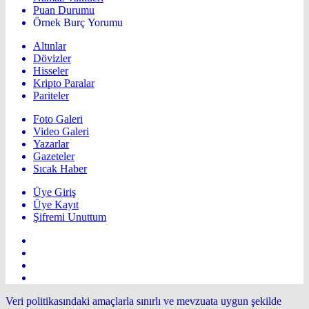
Puan Durumu
Örnek Burç Yorumu
Altınlar
Dövizler
Hisseler
Kripto Paralar
Pariteler
Foto Galeri
Video Galeri
Yazarlar
Gazeteler
Sıcak Haber
Üye Giriş
Üye Kayıt
Şifremi Unuttum
Veri politikasındaki amaçlarla sınırlı ve mevzuata uygun şekilde