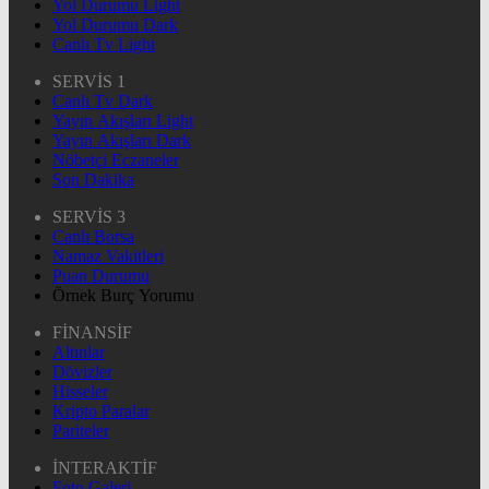
Yol Durumu Light
Yol Durumu Dark
Canlı Tv Light
SERVİS 1
Canlı Tv Dark
Yayın Akışları Light
Yayın Akışları Dark
Nöbetçi Eczaneler
Son Dakika
SERVİS 3
Canlı Borsa
Namaz Vakitleri
Puan Durumu
Örnek Burç Yorumu
FİNANSİF
Altınlar
Dövizler
Hisseler
Kripto Paralar
Pariteler
İNTERAKTİF
Foto Galeri