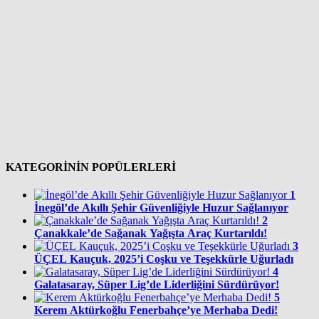
KATEGORİNİN POPÜLERLERİ
1
İnegöl’de Akıllı Şehir Güvenliğiyle Huzur Sağlanıyor
2
Çanakkale’de Sağanak Yağışta Araç Kurtarıldı!
3
ÜÇEL Kauçuk, 2025’i Coşku ve Teşekkürle Uğurladı
4
Galatasaray, Süper Lig’de Liderliğini Sürdürüyor!
5
Kerem Aktürkoğlu Fenerbahçe’ye Merhaba Dedi!