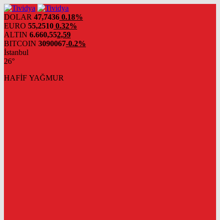
evden
eve
DOLAR
47,7436
0.18%
nakliyat
EURO
55,2510
0.32%
ALTIN
6.660,55
2,59
BITCOIN
3090067
-0.2%
İstanbul
26°
HAFİF YAĞMUR