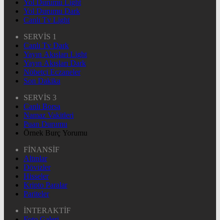
Yol Durumu Light
Yol Durumu Dark
Canlı Tv Light
SERVİS 1
Canlı Tv Dark
Yayın Akışları Light
Yayın Akışları Dark
Nöbetçi Eczaneler
Son Dakika
SERVİS 3
Canlı Borsa
Namaz Vakitleri
Puan Durumu
Örnek Burç Yorumu
FİNANSİF
Altınlar
Dövizler
Hisseler
Kripto Paralar
Pariteler
İNTERAKTİF
Foto Galeri