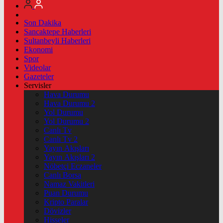
Son Dakika
Sancaktepe Haberleri
Sultanbeyli Haberleri
Ekonomi
Spor
Videolar
Gazeteler
Servisler
Hava Durumu
Hava Durumu 2
Yol Durumu
Yol Durumu 2
Canlı Tv
Canlı Tv 2
Yayın Akışları
Yayın Akışları 2
Nöbetçi Eczaneler
Canlı Borsa
Namaz Vakitleri
Puan Durumu
Kripto Paralar
Dövizler
Hisseler