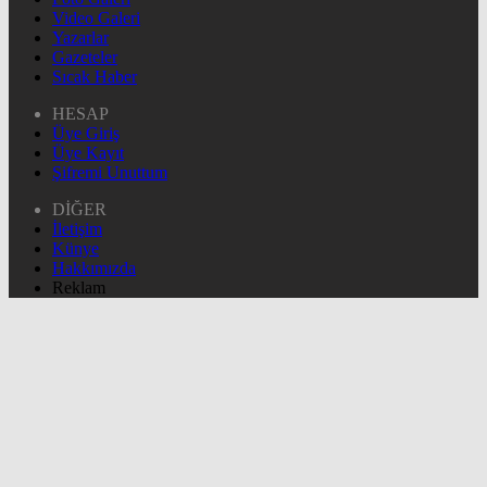
Video Galeri
Yazarlar
Gazeteler
Sıcak Haber
HESAP
Üye Giriş
Üye Kayıt
Şifremi Unuttum
DİĞER
İletişim
Künye
Hakkımızda
Reklam