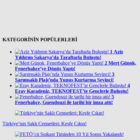
KATEGORİNİN POPÜLERLERİ
1
Aziz
Yıldırım Sakarya’da Taraftarla Buluştu!
2
Mert Günok,
Fenerbahçe’ye Dönüş Yaptı!
3
Sarımsaklı Plajı’nda Yunus Kurtarma Sevinci!
4
Eray Karadeniz, TEKNOFEST’te Gençlerle Buluştu!
5
Fenerbahçe, Guendouzi ile tarihi bir imza attı!
Türkiye’nin Saklı Cennetleri: Keşfe Çıkın!