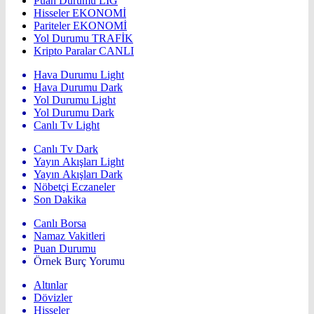
Puan Durumu
LİG
Hisseler
EKONOMİ
Pariteler
EKONOMİ
Yol Durumu
TRAFİK
Kripto Paralar
CANLI
Hava Durumu Light
Hava Durumu Dark
Yol Durumu Light
Yol Durumu Dark
Canlı Tv Light
Canlı Tv Dark
Yayın Akışları Light
Yayın Akışları Dark
Nöbetçi Eczaneler
Son Dakika
Canlı Borsa
Namaz Vakitleri
Puan Durumu
Örnek Burç Yorumu
Altınlar
Dövizler
Hisseler