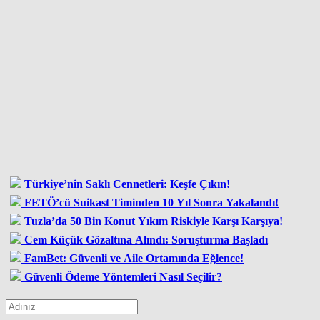
Türkiye’nin Saklı Cennetleri: Keşfe Çıkın!
FETÖ’cü Suikast Timinden 10 Yıl Sonra Yakalandı!
Tuzla’da 50 Bin Konut Yıkım Riskiyle Karşı Karşıya!
Cem Küçük Gözaltına Alındı: Soruşturma Başladı
FamBet: Güvenli ve Aile Ortamında Eğlence!
Güvenli Ödeme Yöntemleri Nasıl Seçilir?