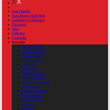
Son Dakika
Sancaktepe Haberleri
Sultanbeyli Haberleri
Ekonomi
Spor
Videolar
Gazeteler
Servisler
Hava Durumu
Hava Durumu 2
Yol Durumu
Yol Durumu 2
Canlı Tv
Canlı Tv 2
Yayın Akışları
Yayın Akışları 2
Nöbetçi Eczaneler
Canlı Borsa
Namaz Vakitleri
Puan Durumu
Kripto Paralar
Dövizler
Hisseler