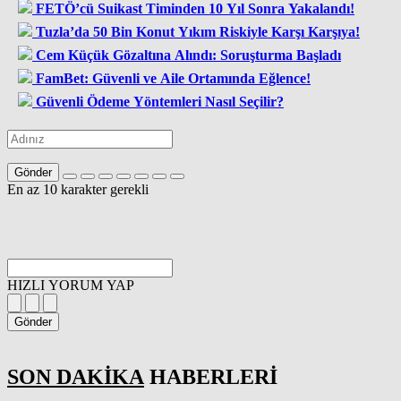
FETÖ’cü Suikast Timinden 10 Yıl Sonra Yakalandı!
Tuzla’da 50 Bin Konut Yıkım Riskiyle Karşı Karşıya!
Cem Küçük Gözaltına Alındı: Soruşturma Başladı
FamBet: Güvenli ve Aile Ortamında Eğlence!
Güvenli Ödeme Yöntemleri Nasıl Seçilir?
Gönder
En az 10 karakter gerekli
HIZLI YORUM YAP
Gönder
SON DAKİKA
HABERLERİ