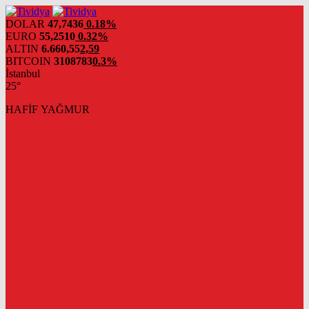
evden
eve
DOLAR
47,7436
0.18%
nakliyat
EURO
55,2510
0.32%
ALTIN
6.660,55
2,59
BITCOIN
3108783
0.3%
İstanbul
25°
HAFİF YAĞMUR