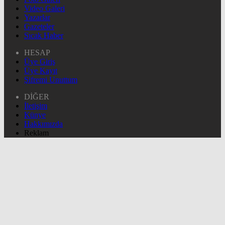
Video Galeri
Yazarlar
Gazeteler
Sıcak Haber
HESAP
Üye Giriş
Üye Kayıt
Şifremi Unuttum
DİĞER
İletişim
Künye
Hakkımızda
Reklam