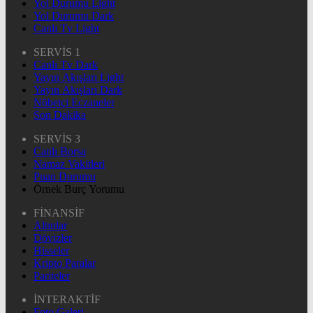
Yol Durumu Light
Yol Durumu Dark
Canlı Tv Light
SERVİS 1
Canlı Tv Dark
Yayın Akışları Light
Yayın Akışları Dark
Nöbetçi Eczaneler
Son Dakika
SERVİS 3
Canlı Borsa
Namaz Vakitleri
Puan Durumu
Örnek Burç Yorumu
FİNANSİF
Altınlar
Dövizler
Hisseler
Kripto Paralar
Pariteler
İNTERAKTİF
Foto Galeri