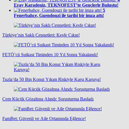
Eray Karadeniz, TEKNOFEST’te Gençlerle Buluştu!
5
Fenerbahçe, Guendouzi ile tarihi bir imza attı!
Türkiye’nin Saklı Cennetleri: Keşfe Çıkın!
FETÖ’cü Suikast Timinden 10 Yıl Sonra Yakalandı!
Tuzla’da 50 Bin Konut Yıkım Riskiyle Karşı Karşıya!
Cem Küçük Gözaltına Alındı: Soruşturma Başladı
FamBet: Güvenli ve Aile Ortamında Eğlence!