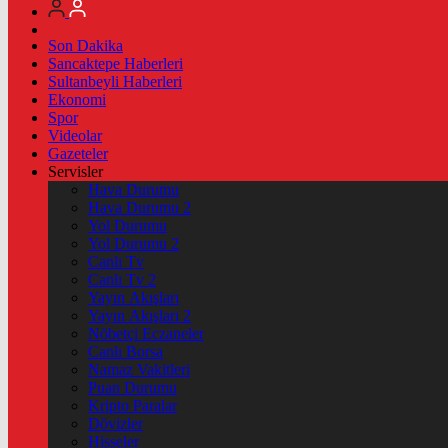
Son Dakika
Sancaktepe Haberleri
Sultanbeyli Haberleri
Ekonomi
Spor
Videolar
Gazeteler
Servisler
Hava Durumu
Hava Durumu 2
Yol Durumu
Yol Durumu 2
Canlı Tv
Canlı Tv 2
Yayın Akışları
Yayın Akışları 2
Nöbetçi Eczaneler
Canlı Borsa
Namaz Vakitleri
Puan Durumu
Kripto Paralar
Dövizler
Hisseler