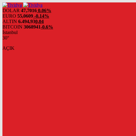
evden
eve
DOLAR
47,7016
0.06%
nakliyat
EURO
55,0609
-0.14%
ALTIN
6.494,93
0,04
BITCOIN
3068941
-0.6%
İstanbul
30°
AÇIK