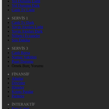
Yol Durumu Light
Yol Durumu Dark
Canlı Tv Light
SERVİS 1
Canlı Tv Dark
Yayın Akışları Light
Yayın Akışları Dark
Nöbetçi Eczaneler
Son Dakika
SERVİS 3
Canlı Borsa
Namaz Vakitleri
Puan Durumu
Örnek Burç Yorumu
FİNANSİF
Altınlar
Dövizler
Hisseler
Kripto Paralar
Pariteler
İNTERAKTİF
Foto Galeri