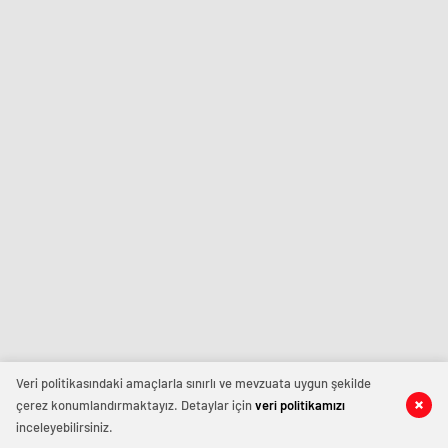
Veri politikasındaki amaçlarla sınırlı ve mevzuata uygun şekilde
çerez konumlandırmaktayız. Detaylar için
veri politikamızı
inceleyebilirsiniz.