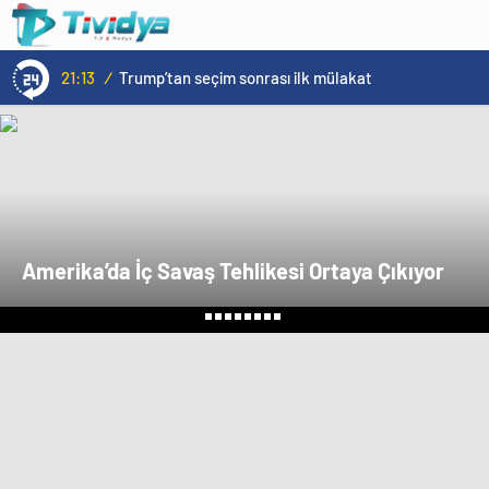
evden
eve
nakliyat
21:13
/
Trump’tan seçim sonrası ilk mülakat
Amerika’da İç Savaş Tehlikesi Ortaya Çıkıyor