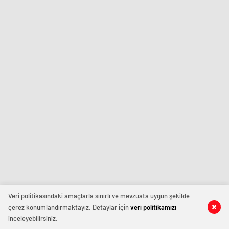
Veri politikasındaki amaçlarla sınırlı ve mevzuata uygun şekilde
çerez konumlandırmaktayız. Detaylar için
veri politikamızı
inceleyebilirsiniz.