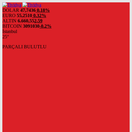
evden
eve
DOLAR
47,7436
0.18%
nakliyat
EURO
55,2510
0.32%
ALTIN
6.660,55
2,59
BITCOIN
3091030
-0.2%
İstanbul
25°
PARÇALI BULUTLU