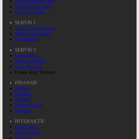
Hava Durumu Light
Yol Durumu Light
Canlı Tv Light
SERVİS 1
Yayın Akışları Light
Nöbetçi Eczaneler
Son Dakika
SERVİS 3
Canlı Borsa
Namaz Vakitleri
Puan Durumu
Örnek Burç Yorumu
FİNANSİF
Altınlar
Dövizler
Hisseler
Kripto Paralar
Pariteler
İNTERAKTİF
Foto Galeri
Video Galeri
Yazarlar