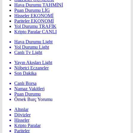
Hava Durumu
TAHMİNİ
Puan Durumu
LİG
Hisseler
EKONOMİ
Pariteler
EKONOMİ
Yol Durumu
TRAFİK
Kripto Paralar
CANLI
Hava Durumu Light
Yol Durumu Light
Canlı Tv Light
Yayın Akışları Light
Nöbetçi Eczaneler
Son Dakika
Canlı Borsa
Namaz Vakitleri
Puan Durumu
Örnek Burç Yorumu
Altınlar
Dövizler
Hisseler
Kripto Paralar
Pariteler