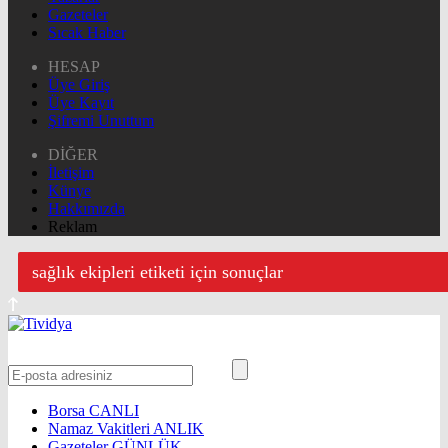
Gazeteler
Sıcak Haber
HESAP
Üye Giriş
Üye Kayıt
Şifremi Unuttum
DİĞER
İletişim
Künye
Hakkımızda
Reklam
sağlık ekipleri etiketi için sonuçlar
Borsa
CANLI
Namaz Vakitleri
ANLIK
Gazeteler
GÜNLÜK