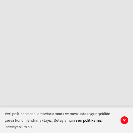
Veri politikasındaki amaçlarla sınırlı ve mevzuata uygun şekilde
çerez konumlandırmaktayız. Detaylar için
veri politikamızı
inceleyebilirsiniz.