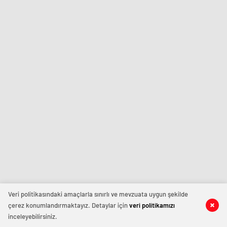
Veri politikasındaki amaçlarla sınırlı ve mevzuata uygun şekilde
çerez konumlandırmaktayız. Detaylar için
veri politikamızı
inceleyebilirsiniz.