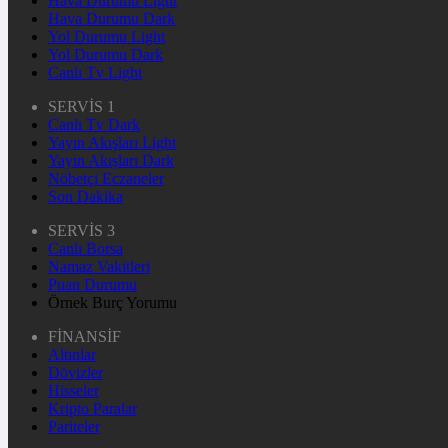
Hava Durumu Light
Hava Durumu Dark
Yol Durumu Light
Yol Durumu Dark
Canlı Tv Light
SERVİS 1
Canlı Tv Dark
Yayın Akışları Light
Yayın Akışları Dark
Nöbetçi Eczaneler
Son Dakika
SERVİS 3
Canlı Borsa
Namaz Vakitleri
Puan Durumu
Örnek Burç Yorumu
FİNANSİF
Altınlar
Dövizler
Hisseler
Kripto Paralar
Pariteler