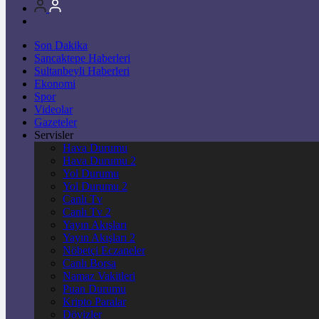
Son Dakika
Sancaktepe Haberleri
Sultanbeyli Haberleri
Ekonomi
Spor
Videolar
Gazeteler
Servisler
Hava Durumu
Hava Durumu 2
Yol Durumu
Yol Durumu 2
Canlı Tv
Canlı Tv 2
Yayın Akışları
Yayın Akışları 2
Nöbetçi Eczaneler
Canlı Borsa
Namaz Vakitleri
Puan Durumu
Kripto Paralar
Dövizler