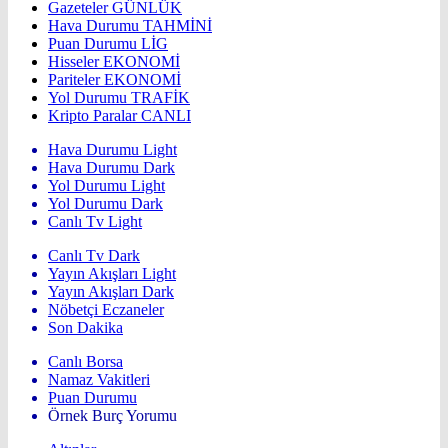
Gazeteler
GÜNLÜK
Hava Durumu
TAHMİNİ
Puan Durumu
LİG
Hisseler
EKONOMİ
Pariteler
EKONOMİ
Yol Durumu
TRAFİK
Kripto Paralar
CANLI
Hava Durumu Light
Hava Durumu Dark
Yol Durumu Light
Yol Durumu Dark
Canlı Tv Light
Canlı Tv Dark
Yayın Akışları Light
Yayın Akışları Dark
Nöbetçi Eczaneler
Son Dakika
Canlı Borsa
Namaz Vakitleri
Puan Durumu
Örnek Burç Yorumu