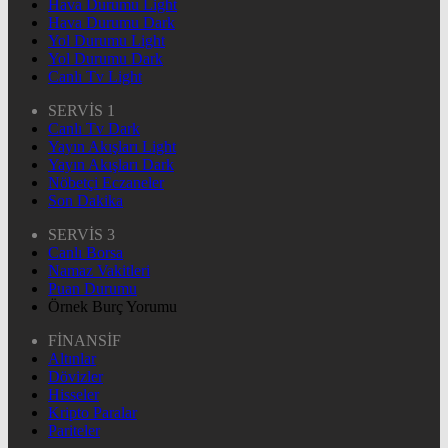
Hava Durumu Light
Hava Durumu Dark
Yol Durumu Light
Yol Durumu Dark
Canlı Tv Light
SERVİS 1
Canlı Tv Dark
Yayın Akışları Light
Yayın Akışları Dark
Nöbetçi Eczaneler
Son Dakika
SERVİS 3
Canlı Borsa
Namaz Vakitleri
Puan Durumu
Örnek Burç Yorumu
FİNANSİF
Altınlar
Dövizler
Hisseler
Kripto Paralar
Pariteler