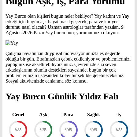
Bugün Aşk, İş, Para Yorumu
Yay Burcu olan kişileri bugün neler bekliyor? Yay kadını ve Yay
erkeği için bugün aşk hayatı nasıl geçecek, para ve kariyer
durumu nasıl olacak? Uzman astrologlar tarafından yazılan, 9
Ağustos 2026 Pazar Yay burcu burç yorumumuzu okuyun.
Çalışma hayatınızın duygusal motivasyonunuzla eş değerde
olduğu bir gün. Etrafınızdan çabuk etkileniyor ve problemlerinizi
yaptığınız işe aksettirebiliyorsunuz. Çevrenizde sizi seven
arkadaşlarının olumlu destekleri sayesinde, bugün bir çok
problemlerinizin üstesinden kolay bir şekilde gelebileceksiniz.
Sosyal aktivitenizde canlanma söz konusu.
Yay Burcu Günlük Yıldız Falı
Genel
Aşk
Para
Sağlık
İş
%65
%55
%65
%65
%55