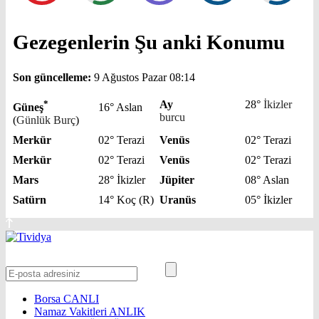
Gezegenlerin Şu anki Konumu
Son güncelleme:
9 Ağustos Pazar 08:14
*
Ay
28°
İkizler
Güneş
16° Aslan
burcu
(
Günlük Burç
)
Merkür
02° Terazi
Venüs
02° Terazi
Merkür
02° Terazi
Venüs
02° Terazi
Mars
28° İkizler
Jüpiter
08° Aslan
Satürn
14° Koç (R)
Uranüs
05° İkizler
Borsa
CANLI
Namaz Vakitleri
ANLIK