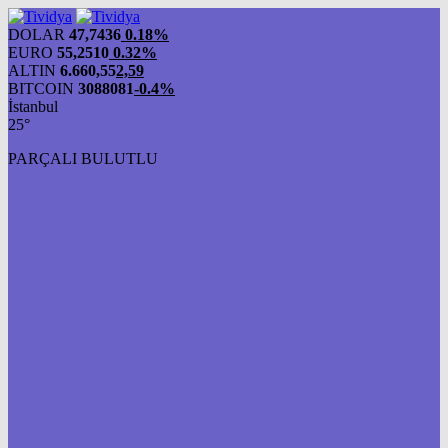
evden
eve
DOLAR
47,7436
0.18%
nakliyat
EURO
55,2510
0.32%
ALTIN
6.660,55
2,59
BITCOIN
3088081
-0.4%
İstanbul
25°
PARÇALI BULUTLU