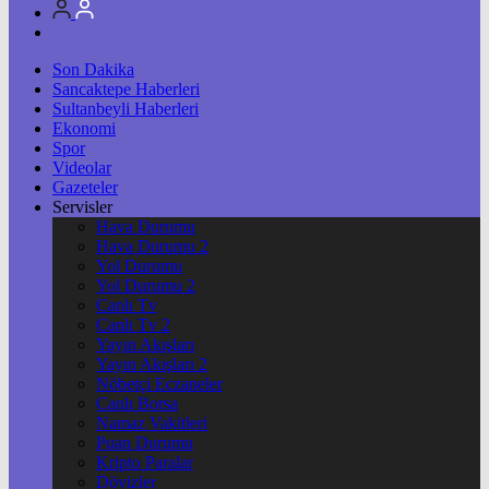
Son Dakika
Sancaktepe Haberleri
Sultanbeyli Haberleri
Ekonomi
Spor
Videolar
Gazeteler
Servisler
Hava Durumu
Hava Durumu 2
Yol Durumu
Yol Durumu 2
Canlı Tv
Canlı Tv 2
Yayın Akışları
Yayın Akışları 2
Nöbetçi Eczaneler
Canlı Borsa
Namaz Vakitleri
Puan Durumu
Kripto Paralar
Dövizler