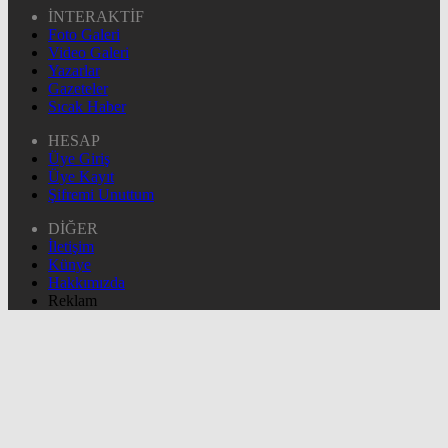
İNTERAKTİF
Foto Galeri
Video Galeri
Yazarlar
Gazeteler
Sıcak Haber
HESAP
Üye Giriş
Üye Kayıt
Şifremi Unuttum
DİĞER
İletişim
Künye
Hakkımızda
Reklam