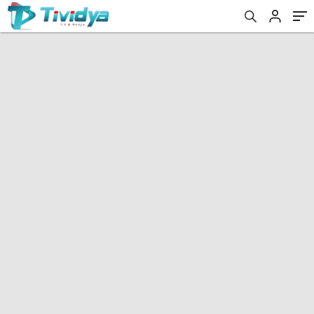
evden
eve
nakliyat