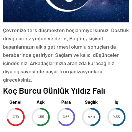
Çevrenize ters düşmekten hoşlanmıyorsunuz. Dostluk
duygularınız yoğun ve derin. Bugün., kişisel
başarılarınızın alkış getirmesi olumlu sonuçları da
beraberinde getiriyor. Sağlam ve kalıcı düşünceler
içindesiniz. Arkadaşlarınızla aranızda kuracağınız
diyalog sayesinde başarılı organizasyonlara
gireceksiniz.
Koç Burcu Günlük Yıldız Falı
Genel
Aşk
Para
Sağlık
İş
%70
%55
%65
%50
%55